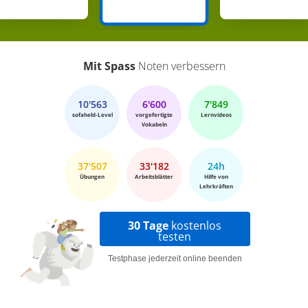
Mit Spass
Noten verbessern
10'563
6'600
7'849
sofaheld-Level
vorgefertigte
Lernvideos
Vokabeln
37'507
33'182
24h
Übungen
Arbeitsblätter
Hilfe von
Lehrkräften
30 Tage
kostenlos
testen
Testphase jederzeit online beenden