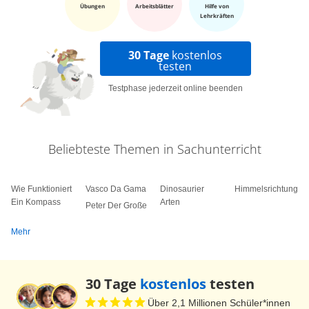
Übungen
Arbeitsblätter
Hilfe von
Lehrkräften
30 Tage
kostenlos
testen
Testphase jederzeit online beenden
Beliebteste Themen in Sachunterricht
Wie Funktioniert
Vasco Da Gama
Dinosaurier
Himmelsrichtungen
Ein Kompass
Arten
Peter Der Große
Mehr
30 Tage
kostenlos
testen
Über 2,1 Millionen Schüler*innen