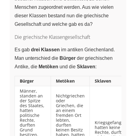
Menschen zugeordnet werden. Aus wie vielen
dieser Klassen bestand nun die griechische
Gesellschaft und welche gab es da?
Die griechische Klassengesellschaft
Es gab
drei Klassen
im antiken Griechenland.
Man unterschied die
Bürger
der griechischen
Antike, die
Metöken
und die
Sklaven
:
Bürger
Metöken
Sklaven
Männer,
standen an
Nichtgriechen
der Spitze
oder
des Staates,
Griechen, die
hatten
an einem
politische
fremden Ort
Rechte,
lebten,
Kriegsgefangene,
durften
durften
hatten keine
Grund
keinen Besitz
Rechte, durften
besitzen,
haben, hatten