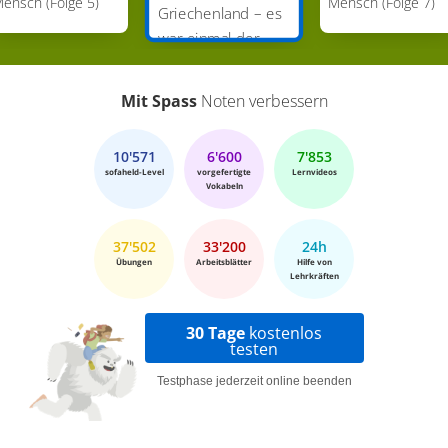
ensch (Folge 5)
Mensch (Folge 7)
Griechenland – es
war einmal der
Mensch (Folge 6)
Mit Spass
Noten verbessern
10'571
6'600
7'853
sofaheld-Level
vorgefertigte
Lernvideos
Vokabeln
37'502
33'200
24h
Übungen
Arbeitsblätter
Hilfe von
Lehrkräften
30 Tage
kostenlos
testen
Testphase jederzeit online beenden