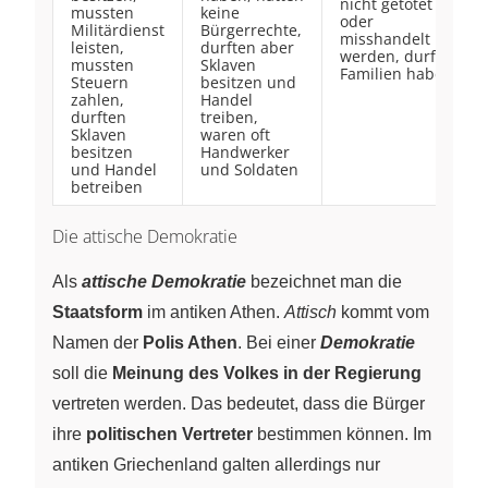
nicht getötet
mussten
keine
oder
Militärdienst
Bürgerrechte,
misshandelt
leisten,
durften aber
werden, durften
mussten
Sklaven
Familien haben
Steuern
besitzen und
zahlen,
Handel
durften
treiben,
Sklaven
waren oft
besitzen
Handwerker
und Handel
und Soldaten
betreiben
Die attische Demokratie
Als
attische Demokratie
bezeichnet man die
Staatsform
im antiken Athen.
Attisch
kommt vom
Namen der
Polis Athen
. Bei einer
Demokratie
soll die
Meinung des Volkes in der Regierung
vertreten werden. Das bedeutet, dass die Bürger
ihre
politischen Vertreter
bestimmen können. Im
antiken Griechenland galten allerdings nur