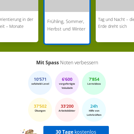
rientierung in der
Tag und Nacht – di
Frühling, Sommer,
eit – Monate
Erde dreht sich
Herbst und Winter
Mit Spass
Noten verbessern
10'571
6'600
7'854
sofaheld-Level
vorgefertigte
Lernvideos
Vokabeln
37'502
33'200
24h
Übungen
Arbeitsblätter
Hilfe von
Lehrkräften
30 Tage
kostenlos