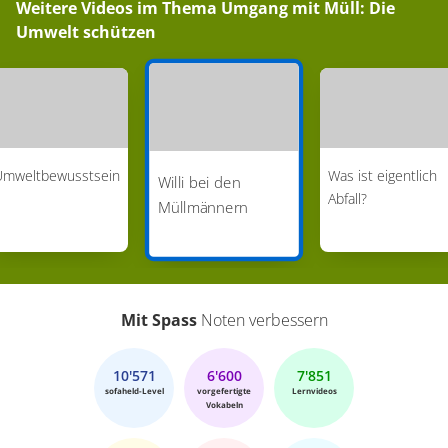
Weitere Videos im Thema
Umgang mit Müll: Die
Umwelt schützen
Umweltbewusstsein
Was ist eigentlich
Willi bei den
Abfall?
Müllmännern
Mit Spass
Noten verbessern
10'571
6'600
7'851
sofaheld-Level
vorgefertigte
Lernvideos
Vokabeln