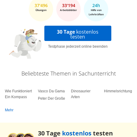
37'496
33'194
24h
Übungen
Arbeitsblätter
Hilfe von
Lehrkräften
30 Tage
kostenlos
testen
Testphase jederzeit online beenden
Beliebteste Themen in Sachunterricht
Wie Funktioniert
Vasco Da Gama
Dinosaurier
Himmelsrichtungen
Ein Kompass
Arten
Peter Der Große
Mehr
30 Tage
kostenlos
testen