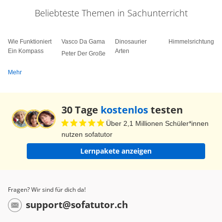
mochten die Steuereintreiber nicht verzichten.
Beliebteste Themen in Sachunterricht
Diese elenden Steuern. Es bleibt uns überhaupt
nichts mehr übrig. Seht mal da drüben. Alarm!
Wie Funktioniert
Vasco Da Gama
Dinosaurier
Himmelsrichtungen
Alarm! Die Glocke geht ungefähr hundert Jahre
Ein Kompass
Arten
Peter Der Große
vor. Ich meine, ist ja gut, dass sie da ist. Aber
Mehr
soviel ich weiß, finden Glocken erst zwischen
dem sechsten und achten Jahrhundert in Europa
Verbreitung. Das kommt da drüben hin. Es ist
30 Tage
kostenlos
testen
sehr schwer für alle Beteiligten, die zerstörten
Über 2,1 Millionen Schüler*innen
Dörfer wieder aufzubauen und es dauert natürlich
nutzen sofatutor
auch geraume Zeit. Sieh mal! Die alten Glocken
Lernpakete anzeigen
werden aus 78% Kupfer und 22% Zinn gegossen.
Na dann zieh! Und kaum sind die Arbeiten
beendet, kommt neuer Besuch. Die
Fragen? Wir sind für dich da!
Steuereintreiber sind wieder da. Da sind sie! Sie
support@sofatutor.ch
kommen zurück, ich kann sie schon gut sehen.