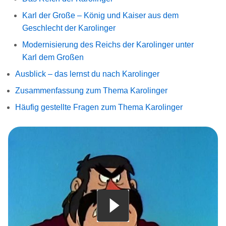
Karl der Große – König und Kaiser aus dem
Geschlecht der Karolinger
Modernisierung des Reichs der Karolinger unter
Karl dem Großen
Ausblick – das lernst du nach Karolinger
Zusammenfassung zum Thema Karolinger
Häufig gestellte Fragen zum Thema Karolinger