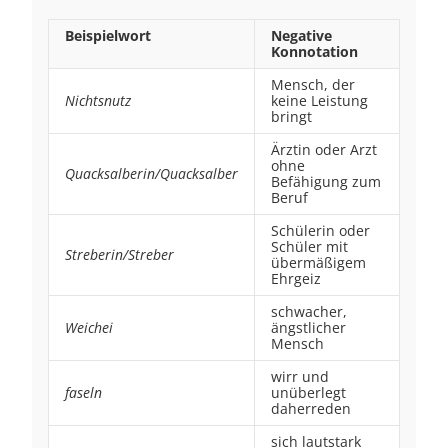
Beispielwort
Negative
Konnotation
Mensch, der
Nichtsnutz
keine Leistung
bringt
Ärztin oder Arzt
ohne
Quacksalberin/Quacksalber
Befähigung zum
Beruf
Schülerin oder
Schüler mit
Streberin/Streber
übermäßigem
Ehrgeiz
schwacher,
Weichei
ängstlicher
Mensch
wirr und
faseln
unüberlegt
daherreden
sich lautstark