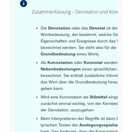
Zusammenfassung – Denotation und Konnotatio
Die
Denotation
oder das
Denotat
ist der Teil de
Wortbedeutung, der bestimmt, welche Gegenstä
Eigenschaften und Ereignisse durch das Wort
bezeichnet werden. Sie steht also für die
Grundbedeutung
eines Worts.
Als
Konnotation
oder
Konnotat
werden
Nebenbedeutungen
eines sprachlichen Ausdru
bezeichnet. Sie enthält zusätzliche Informationen
das Wort über die Grundbedeutung hinaus noch
geben kann.
Wird eine Konnotation als
Stilmittel
eingesetzt, i
zunächst einmal wichtig, von der Kernbedeutung,
der Denotation, auszugehen.
Beim Interpretieren der Begriffe ist dann besonde
lyrischen Texten der
Auslegungsspielraum
rela
breit. Das bedeutet, dass die Konnotation je nac