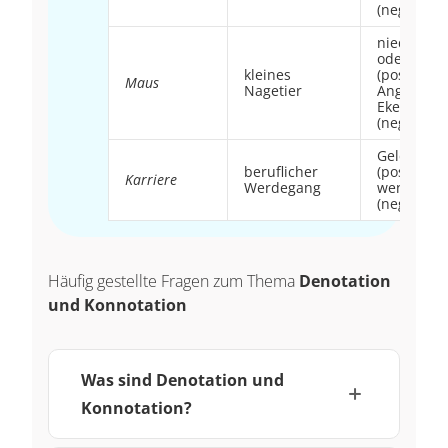
(negativ)
niedlich
oder süß
kleines
(positiv),
Maus
Nagetier
Angst ode
Ekel
(negativ)
Geld
beruflicher
(positiv),
Karriere
Werdegang
wenig Zeit
(negativ)
Häufig gestellte Fragen zum Thema
Denotation
und Konnotation
Was sind Denotation und
Konnotation?