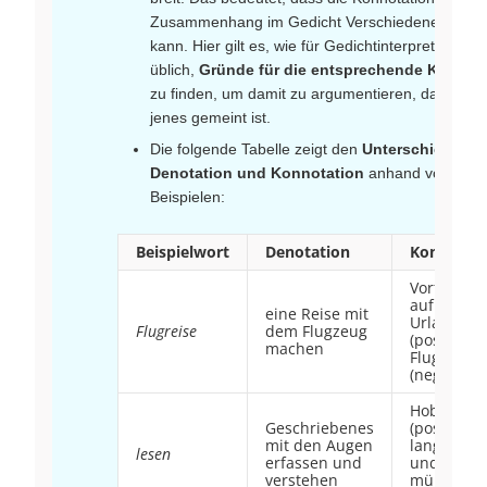
Zusammenhang im Gedicht Verschiedenes bede
kann. Hier gilt es, wie für Gedichtinterpretationen
üblich,
Gründe für die entsprechende Konnot
zu finden, um damit zu argumentieren, dass dies
jenes gemeint ist.
Die folgende Tabelle zeigt den
Unterschied von
Denotation und Konnotation
anhand von
Beispielen:
Beispielwort
Denotation
Konnotat
Vorfreude
auf den
eine Reise mit
Urlaub
Flugreise
dem Flugzeug
(positiv),
machen
Flugangst
(negativ)
Hobby
Geschriebenes
(positiv),
mit den Augen
langweilig
lesen
erfassen und
und
verstehen
mühsam