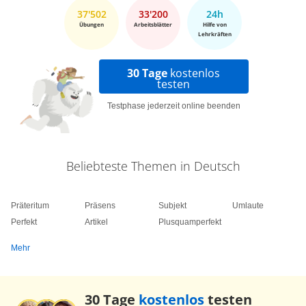
37'502
33'200
24h
Übungen
Arbeitsblätter
Hilfe von
Lehrkräften
30 Tage
kostenlos
testen
Testphase jederzeit online beenden
Beliebteste Themen in Deutsch
Präteritum
Präsens
Subjekt
Umlaute
Perfekt
Artikel
Plusquamperfekt
Mehr
30 Tage
kostenlos
testen