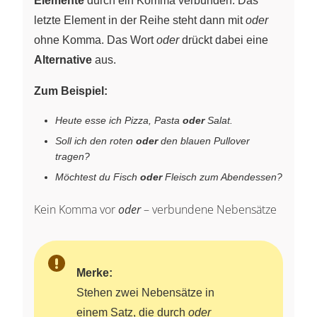
Elemente
durch ein Komma verbunden. Das
letzte Element in der Reihe steht dann mit
oder
ohne Komma. Das Wort
oder
drückt dabei eine
Alternative
aus.
Zum Beispiel:
Heute esse ich Pizza, Pasta
oder
Salat.
Soll ich den roten
oder
den blauen Pullover
tragen?
Möchtest du Fisch
oder
Fleisch zum Abendessen?
Kein Komma vor
oder
– verbundene Nebensätze
Merke:
Stehen zwei Nebensätze in
einem Satz, die durch
oder