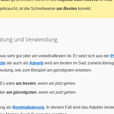
ebraucht, ist die Schreibweise
am Besten
korrekt.
utung und Verwendung
as sehr gut oder am vorteilhaftesten ist. Er setzt sich aus der
P
tiv
als auch als
Adverb
wird
am besten
im Satz zumeist kleing
deutung, wie zum Beispiel
am günstigsten
ersetzen.
Es wäre
am besten
, wenn wir jetzt gehen.
äre
am günstigsten
, wenn wir jetzt gehen.
ung als
Nominalisierung
. In diesem Fall wird das Adjektiv
beste