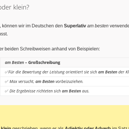
der klein?
t, können wir im Deutschen den
Superlativ
am besten
verwenden
sst.
 der beiden Schreibweisen anhand von Beispielen:
am Besten
– Großschreibung
✅
Für die Bewertung der Leistung orientiert sie sich
am Besten
der Kl
✅
Max versucht,
am Besten
vorbeizuziehen.
✅
Die Ergebnisse richteten sich
am Besten
aus.
d
klein
geschrieben, wenn er als
Adjektiv oder Adverb
im Satz 