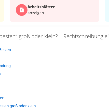
Arbeits­blätter
anzeigen
besten“ groß oder klein? – Rechtschreibung ei
Besten
endung
n
gen
esten groß oder klein