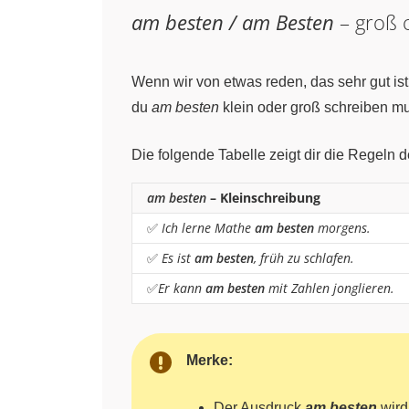
am besten / am Besten
– groß o
Wenn wir von etwas reden, das sehr gut is
du
am besten
klein oder groß schreiben mu
Die folgende Tabelle zeigt dir die Regeln
am besten
– Kleinschreibung
✅
Ich lerne Mathe
am besten
morgens.
✅
Es ist
am besten
, früh zu schlafen.
✅
Er kann
am besten
mit Zahlen jonglieren.
Merke:
Der Ausdruck
am besten
wir