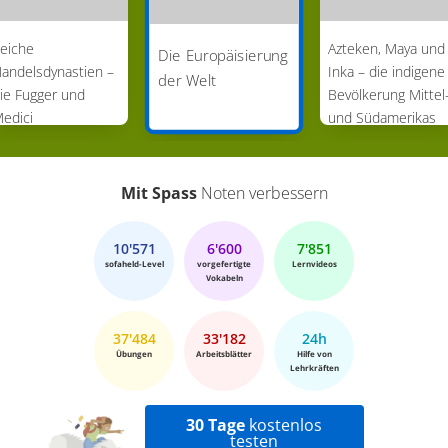
eiche
Azteken, Maya und
Die Europäisierung
andelsdynastien –
Inka – die indigene
der Welt
ie Fugger und
Bevölkerung Mittel
edici
und Südamerikas
Mit Spass
Noten verbessern
10'571
6'600
7'851
sofaheld-Level
vorgefertigte
Lernvideos
Vokabeln
37'484
33'182
24h
Übungen
Arbeitsblätter
Hilfe von
Lehrkräften
30 Tage
kostenlos
testen