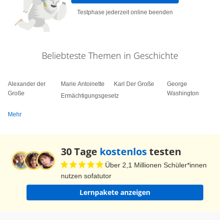
Testphase jederzeit online beenden
Beliebteste Themen in Geschichte
Alexander der
Marie Antoinette
Karl Der Große
George
Große
Washington
Ermächtigungsgesetz
Mehr
30 Tage
kostenlos
testen
Über 2,1 Millionen Schüler*innen
nutzen sofatutor
Lernpakete anzeigen