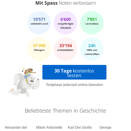
Mit Spass
Noten verbessern
10'571
6'600
7'851
sofaheld-Level
vorgefertigte
Lernvideos
Vokabeln
37'496
33'194
24h
Übungen
Arbeitsblätter
Hilfe von
Lehrkräften
30 Tage
kostenlos
testen
Testphase jederzeit online beenden
Beliebteste Themen in Geschichte
Alexander der
Marie Antoinette
Karl Der Große
George