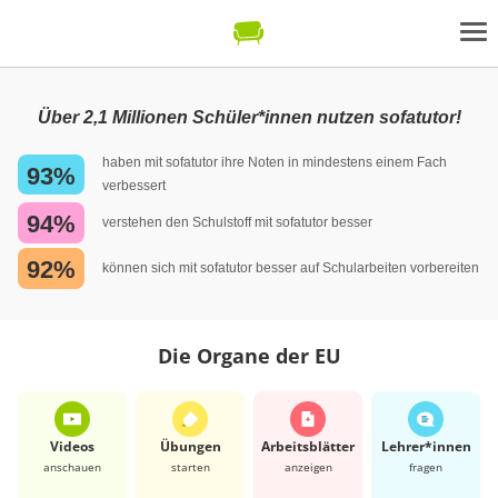
Über 2,1 Millionen Schüler*innen nutzen sofatutor!
haben mit sofatutor ihre Noten in mindestens einem Fach
93%
verbessert
94%
verstehen den Schulstoff mit sofatutor besser
92%
können sich mit sofatutor besser auf Schularbeiten vorbereiten
Die Organe der EU
Videos
Übungen
Arbeits­blätter
Lehrer*​innen
anschauen
starten
anzeigen
fragen