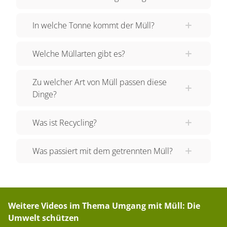
genauer anzusehen. In die gelbe Tonne
In welche Tonne kommt der Müll?
(manchmal ist es auch nur ein gelber Sack)
kommen Verpackungen aus Plastik, Alufolie,
Welche Müllarten gibt es?
Styropor, pfandfreie
-Flaschen sowie Tetrapacks
hinein. Wichtig ist, dass die Sachen möglichst
Zu welcher Art von Müll passen diese
leer und sauber sind. In die Papiertonne kommt
Dinge?
alles, was aus Papier ist. Dazu gehören
Zeitungen, Zeitschriften oder Reste vom Basteln
Was ist Recycling?
sowie Karton von Paketen. Auch hier ist es
wichtig, dass das Papier möglichst sauber ist. In
Was passiert mit dem getrennten Müll?
die Restmülltonne kommt alles, was NICHT
wiederverwertet werden kann. Kaputte
Glühlampen, Hygieneartikel, zerbrochenes
Geschirr oder auch altes Spielzeug darfst du in
Weitere Videos im Thema
Umgang mit Müll: Die
die Restmülltonne werfen. Zuletzt bleibt noch die
Umwelt schützen
Biotonne übrig. Weißt du, was hier entsorgt