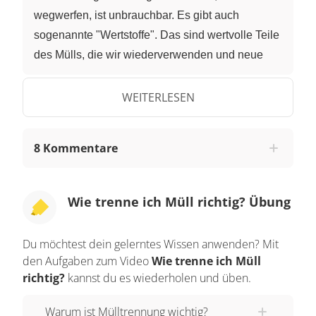
wegwerfen, ist unbrauchbar. Es gibt auch
sogenannte "Wertstoffe". Das sind wertvolle Teile
des Mülls, die wir wiederverwenden und neue
Sachen daraus herstellen können. Diese
Wiederverwendung nennt man "Recycling". Das
WEITERLESEN
schont unsere Umwelt und die Rohstoffe unserer
Erde. Wie trennt man Müll richtig? Zuhause hast
8 Kommentare
du normalerweise vier verschiedene Mülltonnen
zur Mülltrennung zur Verfügung. Die gelbe Tonne,
die Papiertonne, die Restmülltonne und die
Wie trenne ich Müll richtig? Übung
Biotonne. Es kann gut sein, dass die Tonnen bei
dir nicht ganz so aussehen, wie hier dargestellt.
Du möchtest dein gelerntes Wissen anwenden? Mit
Vielleicht ist die Biotonne bei dir zum Beispiel
den Aufgaben zum Video
Wie trenne ich Müll
grün? Um herauszufinden, wo was hineinkommt,
richtig?
kannst du es wiederholen und üben.
lohnt es sich, den Müll, beziehungsweise die
Warum ist Mülltrennung wichtig?
Materialien, aus denen der Müll besteht, einmal