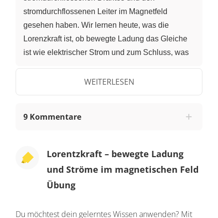
stromdurchflossenen Leiter im Magnetfeld
gesehen haben. Wir lernen heute, was die
Lorenzkraft ist, ob bewegte Ladung das Gleiche
ist wie elektrischer Strom und zum Schluss, was
die Ursache der Lorenzkraft ist. Also los:
Lorenzkraft nennt man die Kraft, die ein
WEITERLESEN
magnetisches Feld auf eine bewegte elektrische
Ladung ausübt. Die Richtung dieser Kraft ist
9 Kommentare
immer senkrecht zur Bewegungsrichtung unserer
Ladung und senkrecht zur Richtung unseres
Magnetfeldes. Dazu muss aber auch eine
Lorentzkraft – bewegte Ladung
Bewegung senkrecht zur Magnetfeldrichtung
und Ströme im magnetischen Feld
vorliegen. Das heißt, ist die Bewegungsrichtung
Übung
genau parallel zur Magnetfeldrichtung, wirkt keine
Lorenzkraft. Die Richtung der Lorenzkraft ließ
Du möchtest dein gelerntes Wissen anwenden? Mit
sich voraussagen mithilfe der Linke-Hand-Regel.