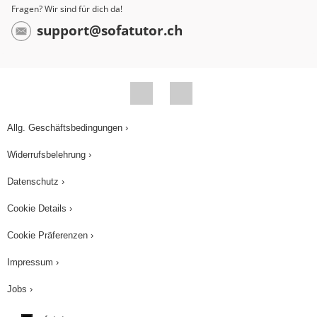
Fragen? Wir sind für dich da!
einfache Umformungen. Ein Teilchen mit der
support@sofatutor.ch
Geschwindigkeit (v) braucht die Zeit (t), um die
Strecke der Länge (l) zurückzulegen. Außerdem
wissen wir, Coulomb, die Einheit der Ladung, ist
Ampere×Sekunden. Also ist Strom die
transportierte Ladung pro Zeit (t). Wenn ich das
Allg. Geschäftsbedingungen ›
nun auf meine Formel für die Kraft auf den
Widerrufsbelehrung ›
stromdurchflossenen Leiter F= B×I (großes
i)×l(kleines L) einsetze, erhalte ich F=B×Q/t×v×t.
Datenschutz ›
Q ist ja die bewegte Ladung im Draht, also die
Cookie Details ›
Ladung eines Elektrons mal die Anzahl der
Elektronen. Ich schreibe also: Q=n×e. Dann
Cookie Präferenzen ›
erhalte ich F=B×n×e×v. Und da B×e exakt die
Impressum ›
Lorenzkraft auf ein Elektron ist, erkennt ihr: Die
Jobs ›
Formel F=B×I (großes i)×l (kleines L) steht exakt
für die Summe der Lorenzkräfte auf alle im Draht