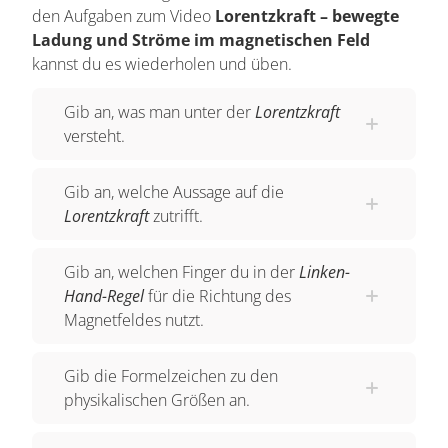
den Aufgaben zum Video
Lorentzkraft – bewegte
Wir wiederholen noch einmal kurz: Die Linke-
Ladung und Ströme im magnetischen Feld
Hand-Regel gilt sowohl für Stromfluss als auch
kannst du es wiederholen und üben.
für Ladungen. Ich muss nur den Daumen, den
Zeigefinger und den Mittelfinger in einem rechten
Gib an, was man unter der
Lorentzkraft
versteht.
Winkel zueinander halten und dann mit dem
Daumen in Richtung der physikalischen
Gib an, welche Aussage auf die
Stromrichtung, also von Minus nach Plus, oder,
Lorentzkraft
zutrifft.
für eine negative Ladung, in die
Bewegungsrichtung halten. Dann richte ich
Gib an, welchen Finger du in der
Linken-
meinen Zeigefinger in Richtung der
Hand-Regel
für die Richtung des
magnetischen Feldlinien aus, das heißt von Nord
Magnetfeldes nutzt.
nach Süd und der übrig gebliebene, der
Mittelfinger, zeigt dann in die Richtung der
Gib die Formelzeichen zu den
Lorenzkraft. Natürlich gibt es auch eine Rechte-
physikalischen Größen an.
Hand-Regel. Bei der Rechte-Hand-Regel zeigt
der Daumen in Richtung der technischen