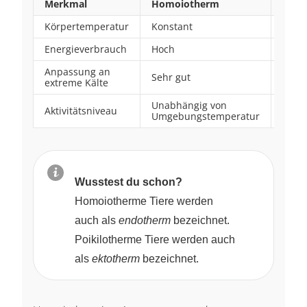
Merkmal
Homoiotherm
Poik
Körpertemperatur
Konstant
Vari
Energieverbrauch
Hoch
Niedr
Anpassung an
Sehr gut
Eing
extreme Kälte
Unabhängig von
Abhä
Aktivitätsniveau
Umgebungstemperatur
Umge
Wusstest du schon?
Homoiotherme Tiere werden
auch als
endotherm
bezeichnet.
Poikilotherme Tiere werden auch
als
ektotherm
bezeichnet.