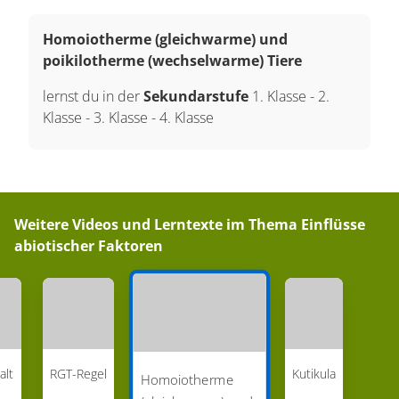
Homoiotherme (gleichwarme) und
poikilotherme (wechselwarme) Tiere
lernst du in der
Sekundarstufe
1. Klasse
-
2.
Klasse
-
3. Klasse
-
4. Klasse
Weitere Videos und Lerntexte im Thema
Einflüsse
abiotischer Faktoren
alt
RGT-Regel
Kutikula
Homoiotherme