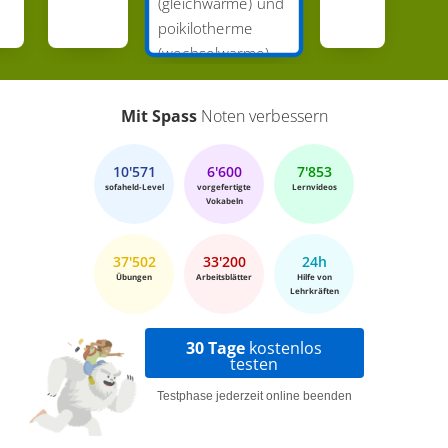
(gleichwarme) und
poikilotherme
(wechselwarme)
Tiere
Mit Spass
Noten verbessern
10'571
6'600
7'853
sofaheld-Level
vorgefertigte
Lernvideos
Vokabeln
37'502
33'200
24h
Übungen
Arbeitsblätter
Hilfe von
Lehrkräften
30 Tage
kostenlos
testen
Testphase jederzeit online beenden