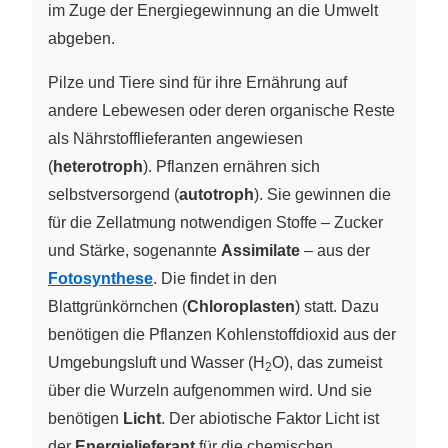
im Zuge der Energiegewinnung an die Umwelt
abgeben.
Pilze und Tiere sind für ihre Ernährung auf
andere Lebewesen oder deren organische Reste
als Nährstofflieferanten angewiesen
(
heterotroph
). Pflanzen ernähren sich
selbstversorgend (
autotroph
). Sie gewinnen die
für die Zellatmung notwendigen Stoffe – Zucker
und Stärke, sogenannte
Assimilate
– aus der
Fotosynthese
. Die findet in den
Blattgrünkörnchen (
Chloroplasten
) statt. Dazu
benötigen die Pflanzen Kohlenstoffdioxid aus der
Umgebungsluft und Wasser (H
O), das zumeist
2
über die Wurzeln aufgenommen wird. Und sie
benötigen
Licht
. Der abiotische Faktor Licht ist
der
Energielieferant
für die chemischen