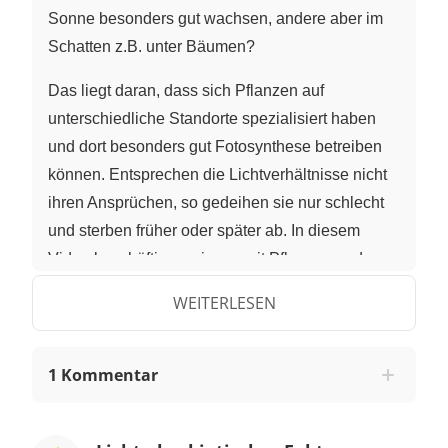
Sonne besonders gut wachsen, andere aber im
Schatten z.B. unter Bäumen?
Das liegt daran, dass sich Pflanzen auf
unterschiedliche Standorte spezialisiert haben
und dort besonders gut Fotosynthese betreiben
können. Entsprechen die Lichtverhältnisse nicht
ihren Ansprüchen, so gedeihen sie nur schlecht
und sterben früher oder später ab. In diesem
Video beschäftigen wir uns mit Pflanzen und
ihren Anpassung an unterschiedliche
WEITERLESEN
Lichtverhältnisse. Dabei werde ich auch auf die
Fotosyntheseraten dieser Pflanzen eingehen.
1 Kommentar
Pflanzen haben ganz unterschiedliche
Standortansprüche. Ein wichtiger Umweltfaktor ist
bei einer Pflanze die Menge an verfügbarem