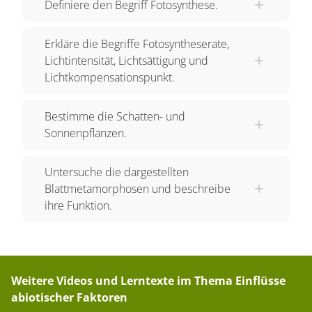
Definiere den Begriff Fotosynthese.
Auch alle C4-Pflanzen sind übrigens
Sonnenpflanzen.
Erkläre die Begriffe Fotosyntheserate,
Schattenpflanzen und Schattenblätter
Lichtintensität, Lichtsättigung und
Lichtkompensationspunkt.
Schattenpflanzen
haben einen geringeren
Lichtbedarf und wachsen an schattigen
Bestimme die Schatten- und
Standorten. Zu viel Sonne über einen längeren
Sonnenpflanzen.
Zeitraum ist für sie tödlich. Sie haben oft große
und dünne
Schattenblätter
. Diese haben nur ein
Untersuche die dargestellten
einschichtiges Palisadengewebe. Mit ihren
Blattmetamorphosen und beschreibe
großen Blättern können Schattenpflanzen die
ihre Funktion.
kleinen Lichtmengen an ihrem Standort
besonders gut einfangen.
Typische Schattenpflanzen sind der Sauerklee,
Weitere Videos und Lerntexte im Thema
Einflüsse
das Springkraut oder auch Funkien.
abiotischer Faktoren