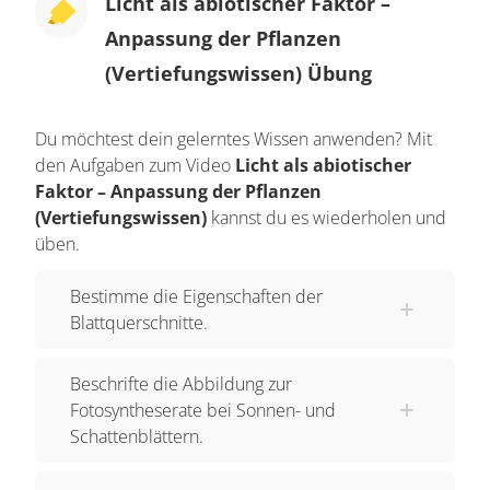
Licht als abiotischer Faktor –
Licht, da dieses die Grundvoraussetzung für die
Anpassung der Pflanzen
Fotosynthese ist. Man unterscheidet Sonnen- und
(Vertiefungswissen) Übung
Schattenpflanzen.
Sonnenpflanzen und Sonnenblätter
Du möchtest dein gelerntes Wissen anwenden? Mit
den Aufgaben zum Video
Licht als abiotischer
Sonnenpflanzen
brauchen sonnige Standorte
Faktor – Anpassung der Pflanzen
und sterben an schattigen Standorten langsam
(Vertiefungswissen)
kannst du es wiederholen und
ab. Sie haben meist dicke, dunkelgrüne und
üben.
meist kleinere
Sonnenblätter
. Diese haben ein
Bestimme die Eigenschaften der
mehrschichtiges Palisadengewebe. Oft sind die
Blattquerschnitte.
Blätter auch noch mit Haaren oder Wachs
überzogen, die vor einer zu hohen Verdunstung
Beschrifte die Abbildung zur
schützen.
Fotosyntheserate bei Sonnen- und
Schattenblättern.
Beispiele für Sonnenpflanzen sind z.B. die
Silberdistel, der Thymian oder auch der Mohn.