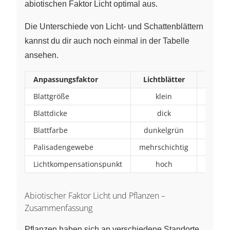
abiotischen Faktor Licht optimal aus.
Die Unterschiede von Licht- und Schattenblättern
kannst du dir auch noch einmal in der Tabelle
ansehen.
Anpassungsfaktor
Lichtblätter
Schatt
Blattgröße
klein
g
Blattdicke
dick
d
Blattfarbe
dunkelgrün
hel
Palisadengewebe
mehrschichtig
einsc
Lichtkompensationspunkt
hoch
ni
Abiotischer Faktor Licht und Pflanzen –
Zusammenfassung
Pflanzen haben sich an verschiedene Standorte