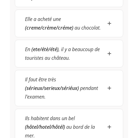
Elle a acheté une
(creme/crème/créme)
au chocolat.
En
(ete/étè/été)
, il y a beaucoup de
touristes au château.
Il faut être très
(sérieux/serieux/sériéux)
pendant
l’examen.
Ils habitent dans un bel
(hôtel/hotel/hôtél)
au bord de la
mer.