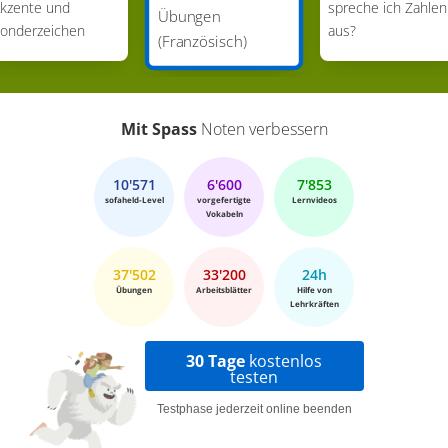
kzente und
spreche ich Zahlen
Übungen
onderzeichen
aus?
(Französisch)
Mit Spass
Noten verbessern
10'571
6'600
7'853
sofaheld-Level
vorgefertigte
Lernvideos
Vokabeln
37'502
33'200
24h
Übungen
Arbeitsblätter
Hilfe von
Lehrkräften
30 Tage
kostenlos
testen
Testphase jederzeit online beenden