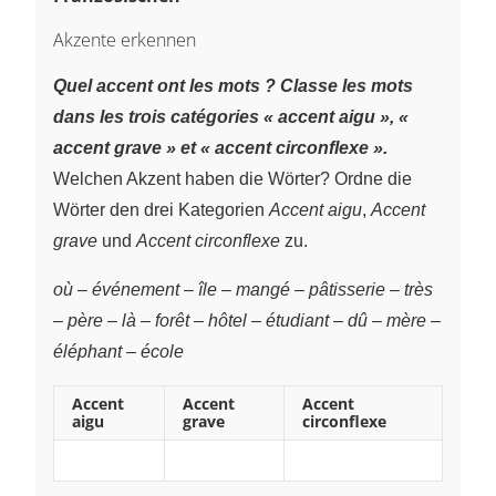
Akzente erkennen
Quel accent ont les mots ? Classe les mots
dans les trois catégories « accent aigu », «
accent grave » et « accent circonflexe ».
Welchen Akzent haben die Wörter? Ordne die
Wörter den drei Kategorien
Accent aigu
,
Accent
grave
und
Accent circonflexe
zu.
où
–
événement
–
île
–
mangé
–
pâtisserie
–
très
–
père
–
là
–
forêt
–
hôtel
–
étudiant
–
dû
–
mère
–
éléphant
–
école
Accent
Accent
Accent
aigu
grave
circonflexe
~
~
~