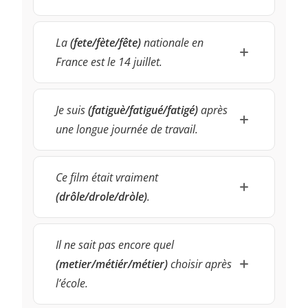
La
(fete/fète/fête)
nationale en
France est le 14 juillet.
Je suis
(fatiguè/fatigué/fatigé)
après
une longue journée de travail.
Ce film était vraiment
(drôle/drole/dròle)
.
Il ne sait pas encore quel
(metier/métiér/métier)
choisir après
l’école.