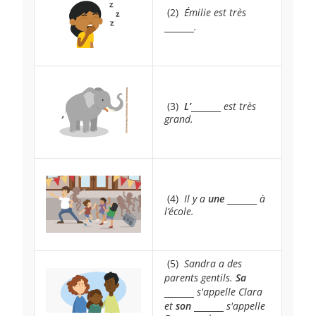
~
(2)
~
Émilie est très
\underline{
.
~
(3)
~
L’
\underline{~\qquad~}
est très
grand.
~
(4)
~
Il y a
une
\underline{~\qq
à
l’école.
~
(5)
~
Sandra a des
parents gentils.
Sa
\underline{
s'appelle Clara
et
son
\underline{~\qquad~}
s'appelle