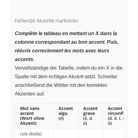
Fehlende Akzente markieren
Complète le tableau en mettant un X dans la
colonne correspondant au bon accent. Puis,
réécris correctement les mots avec leurs
accents.
Vervollständige die Tabelle, indem du ein X in die
Spalte mit dem richtigen Akzent setzt. Schreibe
anschließend die Wörter mit den korrekten
Akzenten auf.
Mot sans
Accent
Accent
Accent
accent
aigu
grave
circonflexe
(Wort ohne
(
é
)
(
è, à,
(
â, ê, î, ô,
Akzent)
ù
)
û
)
role
(Rolle)
~
~
~