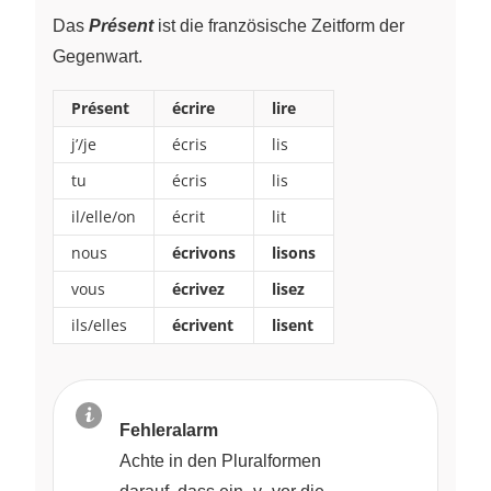
Das
Présent
ist die französische Zeitform der
Gegenwart.
Présent
écrire
lire
j’/je
écris
lis
tu
écris
lis
il/elle/on
écrit
lit
nous
écrivons
lisons
vous
écrivez
lisez
ils/elles
écrivent
lisent
Fehleralarm
Achte in den Pluralformen