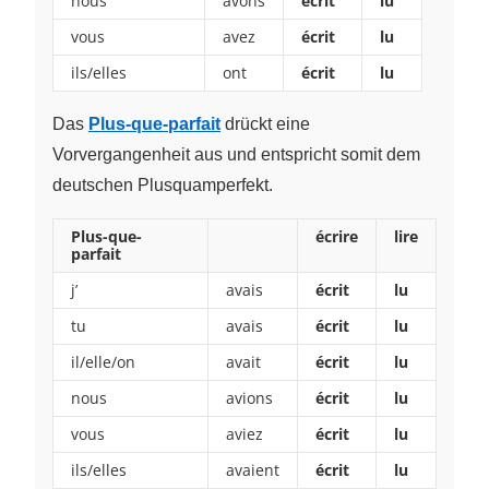
nous
avons
écrit
lu
vous
avez
écrit
lu
ils/elles
ont
écrit
lu
Das
Plus-que-parfait
drückt eine
Vorvergangenheit aus und entspricht somit dem
deutschen Plusquamperfekt.
Plus-que-
écrire
lire
parfait
j’
avais
écrit
lu
tu
avais
écrit
lu
il/elle/on
avait
écrit
lu
nous
avions
écrit
lu
vous
aviez
écrit
lu
ils/elles
avaient
écrit
lu