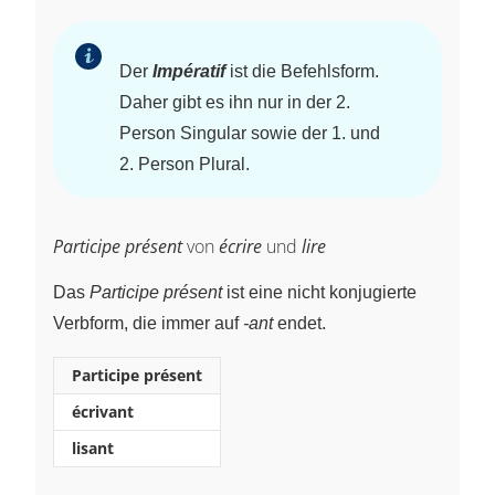
Der
Impératif
ist die Befehlsform.
Daher gibt es ihn nur in der 2.
Person Singular sowie der 1. und
2. Person Plural.
Participe présent
von
écrire
und
lire
Das
Participe présent
ist eine nicht konjugierte
Verbform, die immer auf
-ant
endet.
Participe présent
écrivant
lisant