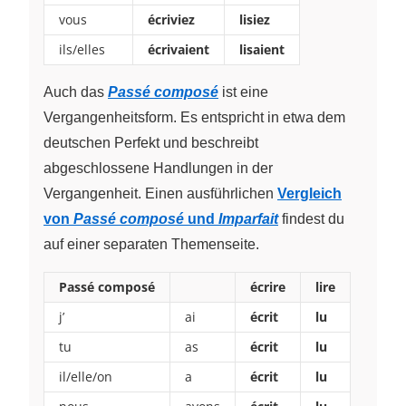
vous
écriviez
lisiez
ils/elles
écrivaient
lisaient
Auch das
Passé composé
ist eine
Vergangenheitsform. Es entspricht in etwa dem
deutschen Perfekt und beschreibt
abgeschlossene Handlungen in der
Vergangenheit. Einen ausführlichen
Vergleich
von
Passé composé
und
Imparfait
findest du
auf einer separaten Themenseite.
Passé composé
écrire
lire
j’
ai
écrit
lu
tu
as
écrit
lu
il/elle/on
a
écrit
lu