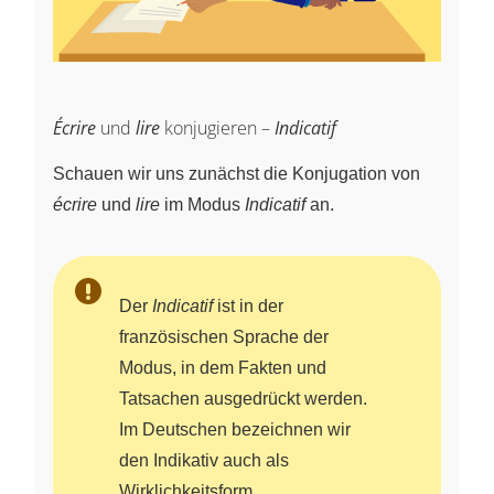
Écrire
und
lire
konjugieren –
Indicatif
Schauen wir uns zunächst die Konjugation von
écrire
und
lire
im Modus
Indicatif
an.
Der
Indicatif
ist in der
französischen Sprache der
Modus, in dem Fakten und
Tatsachen ausgedrückt werden.
Im Deutschen bezeichnen wir
den Indikativ auch als
Wirklichkeitsform.