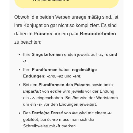
Obwohl die beiden Verben unregelmäßig sind, ist
ihre Konjugation gar nicht so kompliziert. Es sind
dabei im
Präsens
nur ein paar
Besonderheiten
zu beachten:
Ihre
Singularformen
enden jeweils auf
-s
,
-s
und
-t
.
Ihre
Pluralformen
haben
regelmäßige
Endungen
:
-ons
,
-ez
und
-ent
.
Bei den
Pluralformen des Präsens
sowie beim
Imparfait
von
écrire
wird jeweils vor der Endung
ein
-v-
eingeschoben. Bei
lire
wird der Wortstamm
um ein
-s-
vor den Endungen erweitert.
Das
Participe Passé
von
lire
wird mit einem
-u
gebildet, bei
écrire
muss man sich die
Schreibweise mit
-it
merken.