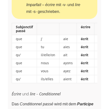
Imparfait
–
écrire
mit -v- und
lire
mit -s- geschrieben.
Subjonctif
écrire
lire
passé
que
j’
aie
écrit
lu
que
tu
aies
écrit
lu
qu'
il/elle/on
ait
écrit
lu
que
nous
ayons
écrit
lu
que
vous
ayez
écrit
lu
qu'
ils/elles
aient
écrit
lu
Écrire
und
lire
–
Conditionnel
Das
Conditionnel passé
wird mit dem
Participe