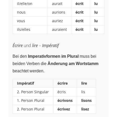
il/elle/on
aurait
écrit
lu
nous
aurions
écrit
lu
vous
auriez
écrit
lu
ils/elles
auraient
écrit
lu
Écrire
und
lire
–
Impératif
Bei den
Imperativformen im Plural
muss bei
beiden Verben die
Änderung am Wortstamm
beachtet werden.
Impératif
écrire
lire
2. Person Singular
écris
lis
1. Person Plural
écrivons
lisons
2. Person Plural
écrivez
lisez