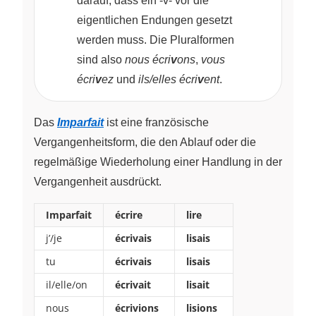
darauf, dass ein -v- vor die
eigentlichen Endungen gesetzt
werden muss. Die Pluralformen
sind also
nous écri
v
ons
,
vous
écri
v
ez
und
ils/elles écri
v
ent
.
Das
Imparfait
ist eine französische
Vergangenheitsform, die den Ablauf oder die
regelmäßige Wiederholung einer Handlung in der
Vergangenheit ausdrückt.
Imparfait
écrire
lire
j’/je
écrivais
lisais
tu
écrivais
lisais
il/elle/on
écrivait
lisait
nous
écrivions
lisions