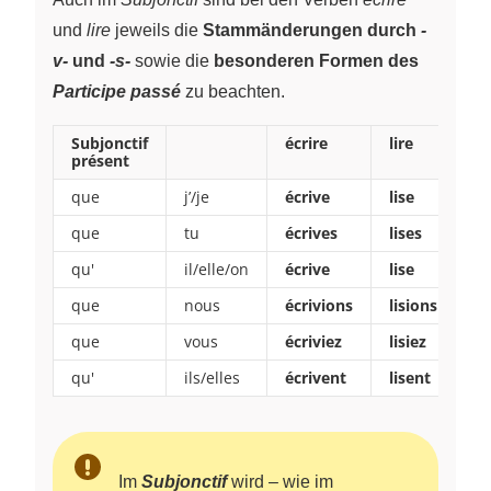
und
lire
jeweils die
Stammänderungen durch
-
v-
und
-s-
sowie die
besonderen Formen des
Participe passé
zu beachten.
Subjonctif
écrire
lire
présent
que
j’/je
écrive
lise
que
tu
écrives
lises
qu'
il/elle/on
écrive
lise
que
nous
écrivions
lisions
que
vous
écriviez
lisiez
qu'
ils/elles
écrivent
lisent
Im
Subjonctif
wird – wie im