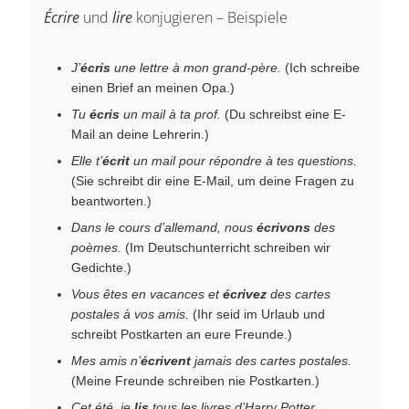
Écrire
und
lire
konjugieren – Beispiele
J’
écris
une lettre à mon grand-père.
(Ich schreibe
einen Brief an meinen Opa.)
Tu
écris
un mail à ta prof.
(Du schreibst eine E-
Mail an deine Lehrerin.)
Elle t’
écrit
un mail pour répondre à tes questions.
(Sie schreibt dir eine E-Mail, um deine Fragen zu
beantworten.)
Dans le cours d’allemand, nous
écrivons
des
poèmes.
(Im Deutschunterricht schreiben wir
Gedichte.)
Vous êtes en vacances et
écrivez
des cartes
postales à vos amis.
(Ihr seid im Urlaub und
schreibt Postkarten an eure Freunde.)
Mes amis n’
écrivent
jamais des cartes postales.
(Meine Freunde schreiben nie Postkarten.)
Cet été, je
lis
tous les livres d’Harry Potter.