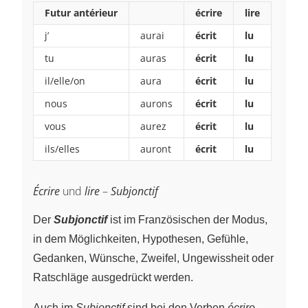
Futur antérieur
écrire
lire
j’
aurai
écrit
lu
tu
auras
écrit
lu
il/elle/on
aura
écrit
lu
nous
aurons
écrit
lu
vous
aurez
écrit
lu
ils/elles
auront
écrit
lu
Écrire
und
lire
–
Subjonctif
Der
Subjonctif
ist im Französischen der Modus,
in dem Möglichkeiten, Hypothesen, Gefühle,
Gedanken, Wünsche, Zweifel, Ungewissheit oder
Ratschläge ausgedrückt werden.
Auch im
Subjonctif
sind bei den Verben
écrire