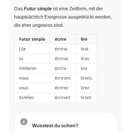
Das
Futur simple
ist eine Zeitform, mit der
hauptsächlich Ereignisse ausgedrückt werden,
die eher ungewiss sind.
Futur simple
écrire
lire
j’/je
écrirai
lirai
tu
écriras
liras
il/elle/on
écrira
lira
nous
écrirons
lirons
vous
écrirez
lirez
ils/elles
écriront
liront
Wusstest du schon?