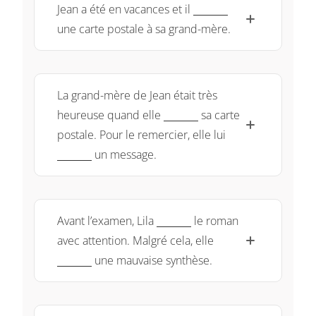
\underline{~\qquad
Jean a été en vacances et il
une carte postale à sa grand-mère.
La grand-mère de Jean était très
\underline{~\qquad~}
heureuse quand elle
sa carte
\underline{~\
postale. Pour le remercier, elle lui
un message.
\underline{~\qquad~}
Avant l’examen, Lila
le roman
\underline{~\qq
avec attention. Malgré cela, elle
une mauvaise synthèse.