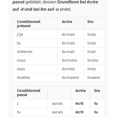
passé
gebildet, dessen
Grundform bei
écrire
auf
-it
und bei
lire
auf
-u
endet.
Conditionnel
écrire
lire
présent
j’/je
écrirais
lirais
tu
écrirais
lirais
il/elle/on
écrirait
lirait
nous
écririons
lirions
vous
écririez
liriez
ils/elles
écriraient
liraient
Conditionnel
écrire
lire
passé
j’
aurais
écrit
lu
tu
aurais
écrit
lu