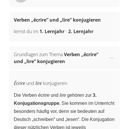
Verben „écrire” und „lire” konjugieren
lernst du im
1. Lernjahr
-
2. Lernjahr
Grundlagen zum Thema
Verben „écrire”
und „lire” konjugieren
Écrire
und
lire
konjugieren
Die Verben
écrire
und
lire
gehören zur
3.
Konjugationsgruppe
. Sie kommen im Unterricht
besonders häufig vor, denn sie bedeuten auf
Deutsch „schreiben“ und „lesen“. Die Konjugation
dieser nützlichen Verben ist jeweils