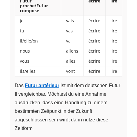
Futur
écrire
lire
proche/Futur
composé
je
vais
écrire
lire
tu
vas
écrire
lire
il/elle/on
va
écrire
lire
nous
allons
écrire
lire
vous
allez
écrire
lire
ils/elles
vont
écrire
lire
Das
Futur antérieur
ist mit dem deutschen Futur
II vergleichbar. Möchtest du eine Annahme
ausdrücken, dass eine Handlung zu einem
bestimmten Zeitpunkt in der Zukunft
abgeschlossen sein wird, dann nutze diese
Zeitform.