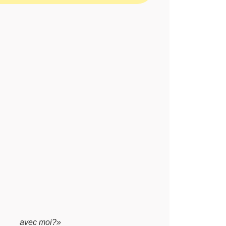
underline{~\qquad~}
avec moi?»