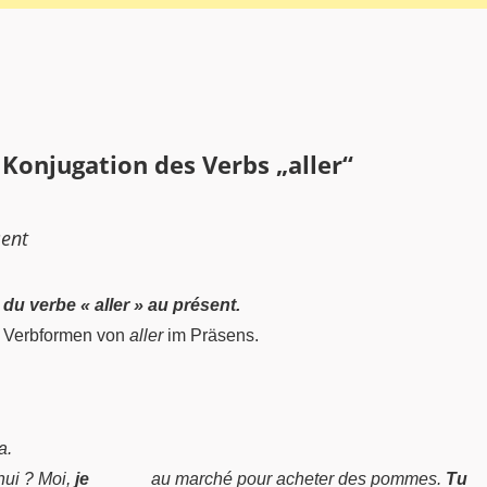
a
Konjugation des Verbs „aller“
sent
du verbe « aller » au présent.
en Verbformen von
aller
im Präsens.
a.
\underline{~\qquad~}
\
hui ? Moi,
je
au marché pour acheter des pommes.
Tu