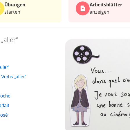
Übungen
Arbeits­blätter
starten
anzeigen
„aller“
ller“
erbs „aller“
roche
rfait
posé