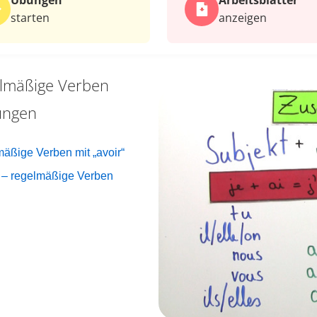
Übungen
Arbeits­blätter
starten
anzeigen
lmäßige Verben
ungen
ßige Verben mit „avoir“
– regelmäßige Verben