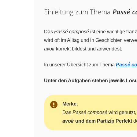
Einleitung zum Thema
Passé 
Das
Passé composé
ist eine wichtige fra
wird oft im Alltag und in Geschichten verw
avoir
korrekt bildest und anwendest.
In unserer Übersicht zum Thema
Passé c
Unter den Aufgaben stehen jeweils Lös
Merke:
Das
Passé composé
wird genutzt
avoir
und dem Partizip Perfekt
de