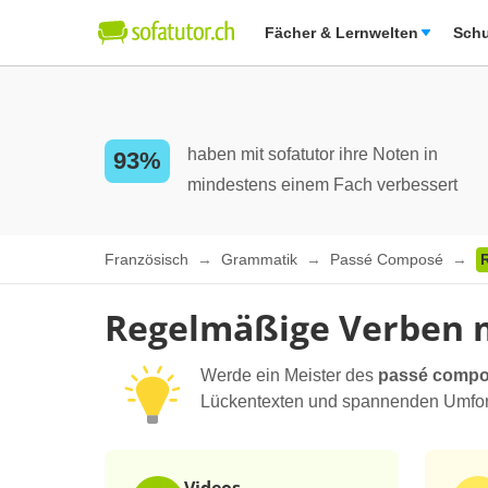
Fächer & Lernwelten
Schu
haben mit sofatutor ihre Noten in
93%
mindestens einem Fach verbessert
Französisch
Grammatik
Passé Composé
Regelmäßige Verben m
Werde ein Meister des
passé comp
Lückentexten und spannenden Umformu