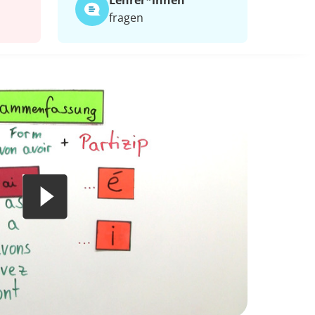
Lehrer*​innen
fragen