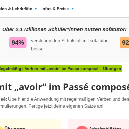
len & Lehrkräfte
Infos & Preise
Über 2,1 Millionen Schüler*innen nutzen sofatutor!
verstehen den Schulstoff mit sofatutor
94%
9
besser
Regelmäßige Verben mit „avoir“ im Passé composé – Übungen
it „avoir“ im Passé compos
osé
: Übe hier die Anwendung mit regelmäßigen Verben und dem
lierungen. Fertige jetzt deine eigenen Sätze an!