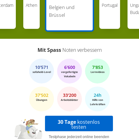
terdam
Athen
Portugal
Ung
Belgien und
Bud
Brüssel
Mit Spass
Noten verbessern
10'571
6'600
7'853
sofaheld-Level
vorgefertigte
Lernvideos
Vokabeln
37'502
33'200
24h
Übungen
Arbeitsblätter
Hilfe von
Lehrkräften
30 Tage
kostenlos
testen
Testphase jederzeit online beenden