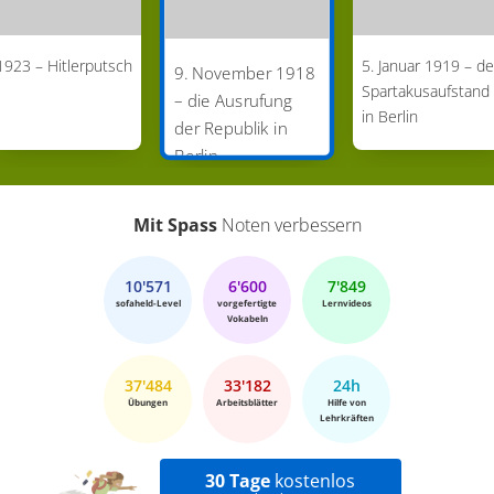
1923 – Hitlerputsch
5. Januar 1919 – de
9. November 1918
Spartakusaufstand
– die Ausrufung
in Berlin
der Republik in
Berlin
Mit Spass
Noten verbessern
10'571
6'600
7'849
sofaheld-Level
vorgefertigte
Lernvideos
Vokabeln
37'484
33'182
24h
Übungen
Arbeitsblätter
Hilfe von
Lehrkräften
30 Tage
kostenlos