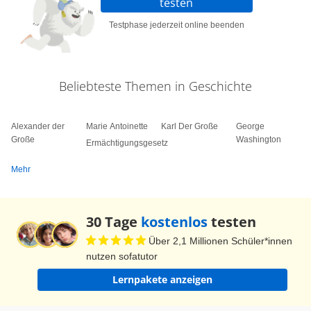
testen
Testphase jederzeit online beenden
Beliebteste Themen in Geschichte
Alexander der
Marie Antoinette
Karl Der Große
George
Große
Washington
Ermächtigungsgesetz
Mehr
30 Tage
kostenlos
testen
Über 2,1 Millionen Schüler*innen
nutzen sofatutor
Lernpakete anzeigen