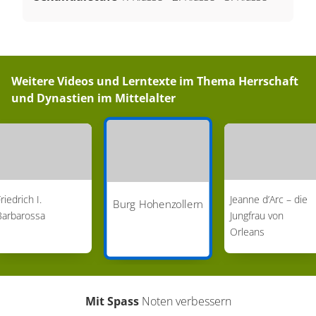
Weitere Videos und Lerntexte im Thema
Herrschaft
und Dynastien im Mittelalter
riedrich I.
Jeanne d’Arc – die
Burg Hohenzollern
Barbarossa
Jungfrau von
Orleans
Mit Spass
Noten verbessern