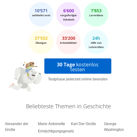
10'571
6'600
7'853
sofaheld-Level
vorgefertigte
Lernvideos
Vokabeln
37'502
33'200
24h
Übungen
Arbeitsblätter
Hilfe von
Lehrkräften
30 Tage
kostenlos
testen
Testphase jederzeit online beenden
Beliebteste Themen in Geschichte
Alexander der
Marie Antoinette
Karl Der Große
George
Große
Washington
Ermächtigungsgesetz