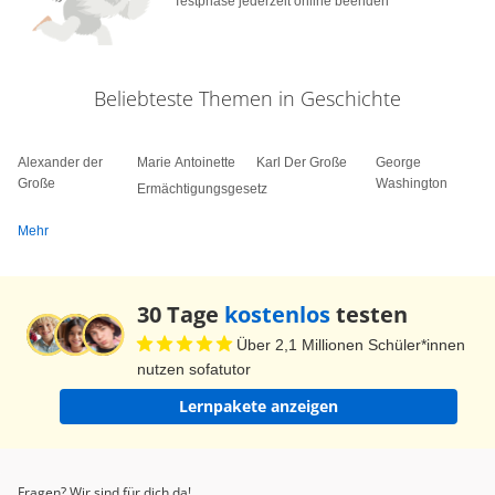
Testphase jederzeit online beenden
Beliebteste Themen in Geschichte
Alexander der
Marie Antoinette
Karl Der Große
George
Große
Washington
Ermächtigungsgesetz
Mehr
30 Tage
kostenlos
testen
Über 2,1 Millionen Schüler*innen
nutzen sofatutor
Lernpakete anzeigen
Fragen? Wir sind für dich da!