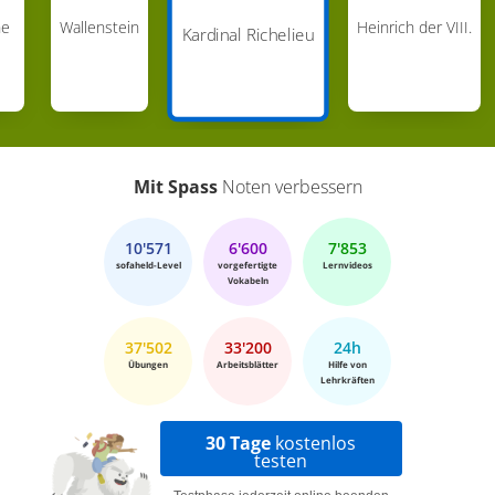
he
Wallenstein
Heinrich der VIII.
Kardinal Richelieu
Mit Spass
Noten verbessern
10'571
6'600
7'853
sofaheld-Level
vorgefertigte
Lernvideos
Vokabeln
37'502
33'200
24h
Übungen
Arbeitsblätter
Hilfe von
Lehrkräften
30 Tage
kostenlos
testen