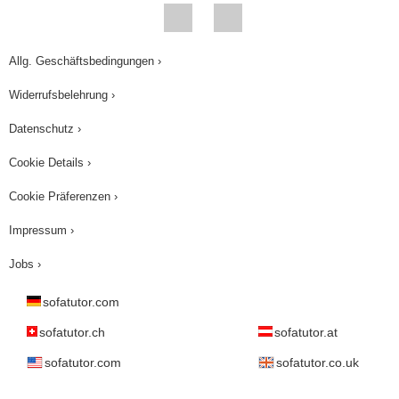
Politiker in Deutschland suchen in den letzten
Jahren verstärkt nach einer Lösung. Denn ohne
eine funktionierende Sozialversicherung ist auch
Allg. Geschäftsbedingungen ›
die Idee des Sozialstaats in Gefahr.
Widerrufsbelehrung ›
Datenschutz ›
Cookie Details ›
Cookie Präferenzen ›
Impressum ›
Jobs ›
sofatutor.com
sofatutor.ch
sofatutor.at
sofatutor.com
sofatutor.co.uk