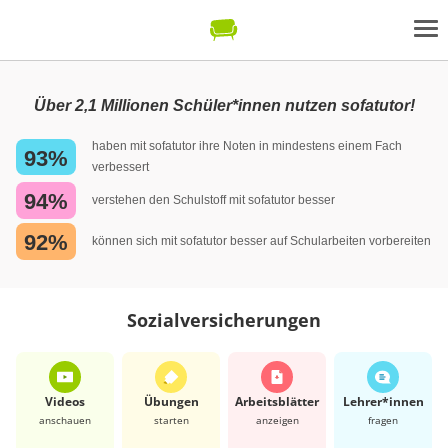
Über 2,1 Millionen Schüler*innen nutzen sofatutor!
haben mit sofatutor ihre Noten in mindestens einem Fach
93%
verbessert
94%
verstehen den Schulstoff mit sofatutor besser
92%
können sich mit sofatutor besser auf Schularbeiten vorbereiten
Sozialversicherungen
Videos
Übungen
Arbeits­blätter
Lehrer*​innen
anschauen
starten
anzeigen
fragen