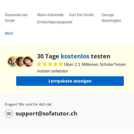
die Sozialversicherung einzahlen. Ihr Geld kommt
denen zugute, die das nicht können, und es im
Alexander der
Marie Antoinette
Karl Der Große
George
Moment nötiger haben als sie. Dafür kann Lisa
Große
Washington
Ermächtigungsgesetz
aber auch sicher sein, dass die Beiträge der
Mehr
anderen ihr zugutekommen, wenn sie einmal
nicht mehr so fit ist. Dieses System funktioniert
aber nur solange, wie genügend Menschen in die
30 Tage
kostenlos
testen
Sozialversicherung einzahlen. Im Moment sparen
Über 2,1 Millionen Schüler*innen
lieber viele Menschen ihr Geld, kaufen sich feste
nutzen sofatutor
Werte oder legen es an. Oder sie nutzen private
Lernpakete anzeigen
Versicherungen. Sie sorgen selbst für ihre
Grundversorgung. Das ist ein Grund, warum die
Sozialversicherung immer unsicherer wird und
Fragen? Wir sind für dich da!
immer mehr Menschen versuchen, ihre
support@sofatutor.ch
Grundversorgung selbst zu organisieren. Ein
Teufelskreislauf. Das ist ein Problem und die