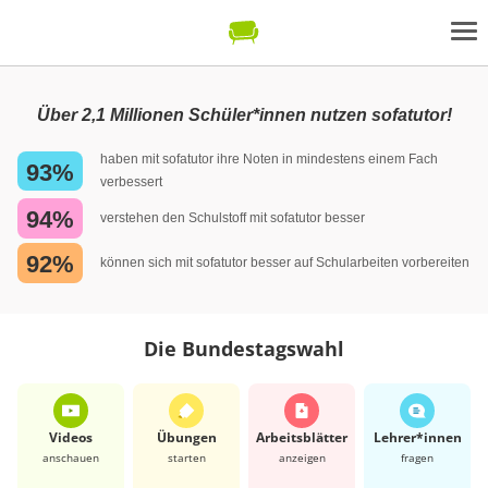
Über 2,1 Millionen Schüler*innen nutzen sofatutor!
haben mit sofatutor ihre Noten in mindestens einem Fach
93%
verbessert
94%
verstehen den Schulstoff mit sofatutor besser
92%
können sich mit sofatutor besser auf Schularbeiten vorbereiten
Die Bundestagswahl
Videos
Übungen
Arbeits­blätter
Lehrer*​innen
anschauen
starten
anzeigen
fragen