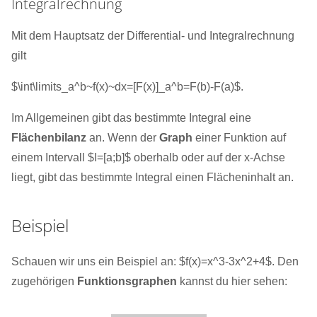
Integralrechnung
Mit dem Hauptsatz der Differential- und Integralrechnung
gilt
$\int\limits_a^b~f(x)~dx=[F(x)]_a^b=F(b)-F(a)$.
Im Allgemeinen gibt das bestimmte Integral eine
Flächenbilanz
an. Wenn der
Graph
einer Funktion auf
einem Intervall $I=[a;b]$ oberhalb oder auf der x-Achse
liegt, gibt das bestimmte Integral einen Flächeninhalt an.
Beispiel
Schauen wir uns ein Beispiel an: $f(x)=x^3-3x^2+4$. Den
zugehörigen
Funktionsgraphen
kannst du hier sehen: