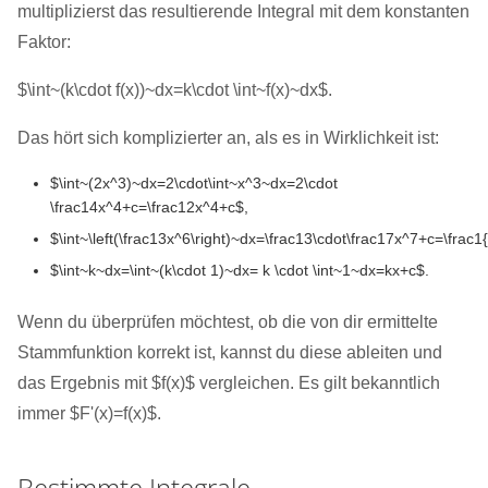
multiplizierst das resultierende Integral mit dem konstanten
Faktor:
$\int~(k\cdot f(x))~dx=k\cdot \int~f(x)~dx$.
Das hört sich komplizierter an, als es in Wirklichkeit ist:
$\int~(2x^3)~dx=2\cdot\int~x^3~dx=2\cdot
\frac14x^4+c=\frac12x^4+c$,
$\int~\left(\frac13x^6\right)~dx=\frac13\cdot\frac17x^7+c=\frac
$\int~k~dx=\int~(k\cdot 1)~dx= k \cdot \int~1~dx=kx+c$.
Wenn du überprüfen möchtest, ob die von dir ermittelte
Stammfunktion korrekt ist, kannst du diese ableiten und
das Ergebnis mit $f(x)$ vergleichen. Es gilt bekanntlich
immer $F'(x)=f(x)$.
Bestimmte Integrale