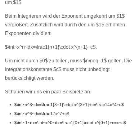
um $1$.
Beim Integrieren wird der Exponent umgekehrt um $1$
vergrößert. Zusätzlich wird durch den um $1$ erhöhten
Exponenten dividiert:
$\int~x^n~dx=\frac1{n+1}\cdot x^{n+1}+c$.
Um nicht durch $0$ zu teilen, muss $n\neq -1$ gelten. Die
Integrationskonstante $c$ muss nicht unbedingt
berücksichtigt werden.
Schauen wir uns ein paar Beispiele an.
$\int~x^3~dx=\frac1{3+1}\cdot x^{3+1}+c=\frac14x^4+c$
$\int~x^6~dx=\frac17x^7+c$
$\int~1~dx=\int~x^0~dx=\frac1{0+1}\cdot x^{0+1}+c=x+c$