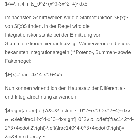
$A=\int \limits_0^2~(x^3-3x^2+4)~dx$.
Im nächsten Schritt wollen wir die Stammfunktion $F(x)$
von $f(x)$ finden. In der Regel wird die
Integrationskonstante bei der Ermittlung von
Stammfunktionen vernachlässigt. Wir verwenden die uns
bekannten Integrationsregeln (**Potenz-, Summen- sowie
Faktorregel:
$F(x)=\frac14x^4-x^3+4x$.
Nun können wir endlich den Hauptsatz der Differential-
und Integralrechnung anwenden:
$\begin{array}{rcl} A&=&\int\limits_0^2~(x^3-3x^2+4)~dx\\
&=&\left[\frac14x^4-x^3+4x\right]_0^2\\ &=&\left(\frac142^4-
2^3+4\cdot 2\right)-\left(\frac140^4-0^3+4\cdot 0\right)\\
&=&4 \end{array}$