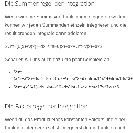
Die Summenregel der Integration
Wenn wir eine Summe von Funktionen integrieren wollen,
können wir jeden Summanden einzeln integrieren und die
resultierenden Integrale dann addieren:
$\int~(u(x)+v(x))~dx=\int~u(x)~dx+\int~v(x)~dx$.
Schauen wir uns auch dazu ein paar Beispiele an.
$\int~
(x^3+x^2)~dx=\int~x^3~dx+\int~x^2~dx=\frac14x^4+\frac13x^3
$\int~(x^6-1)~dx=\int~x^6~dx-\int~1~dx=\frac17x^7-x+c$
Die Faktorregel der Integration
Wenn du das Produkt eines konstanten Faktors und einer
Funktion integrieren sollst, integrierst du die Funktion und