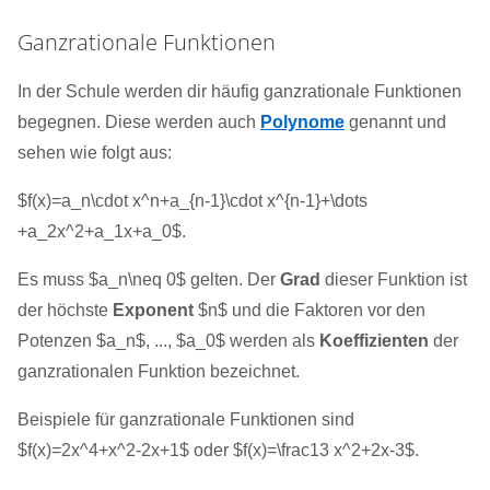
Ganzrationale Funktionen
In der Schule werden dir häufig ganzrationale Funktionen
begegnen. Diese werden auch
Polynome
genannt und
sehen wie folgt aus:
$f(x)=a_n\cdot x^n+a_{n-1}\cdot x^{n-1}+\dots
+a_2x^2+a_1x+a_0$.
Es muss $a_n\neq 0$ gelten. Der
Grad
dieser Funktion ist
der höchste
Exponent
$n$ und die Faktoren vor den
Potenzen $a_n$, ..., $a_0$ werden als
Koeffizienten
der
ganzrationalen Funktion bezeichnet.
Beispiele für ganzrationale Funktionen sind
$f(x)=2x^4+x^2-2x+1$ oder $f(x)=\frac13 x^2+2x-3$.