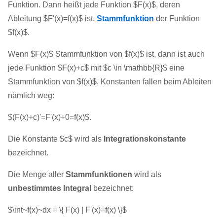
Funktion. Dann heißt jede Funktion $F(x)$, deren
Ableitung $F'(x)=f(x)$ ist,
Stammfunktion
der Funktion
$f(x)$.
Wenn $F(x)$ Stammfunktion von $f(x)$ ist, dann ist auch
jede Funktion $F(x)+c$ mit $c \in \mathbb{R}$ eine
Stammfunktion von $f(x)$. Konstanten fallen beim Ableiten
nämlich weg:
$(F(x)+c)'=F'(x)+0=f(x)$.
Die Konstante $c$ wird als
Integrationskonstante
bezeichnet.
Die Menge aller
Stammfunktionen
wird als
unbestimmtes Integral
bezeichnet:
$\int~f(x)~dx = \{ F(x) | F'(x)=f(x) \}$