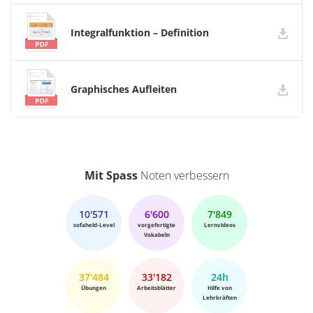
Integralfunktion – Definition
Graphisches Aufleiten
Mit Spass
Noten verbessern
10'571
6'600
7'849
sofaheld-Level
vorgefertigte
Lernvideos
Vokabeln
37'484
33'182
24h
Übungen
Arbeitsblätter
Hilfe von
Lehrkräften