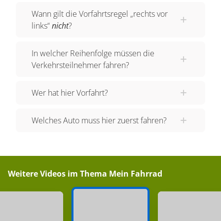
Wann gilt die Vorfahrtsregel „rechts vor
Vorfahrt gewähren, zeigen dir, dass du aufpassen
links“
nicht
?
musst und nicht direkt fahren darfst. Beim
Stoppzeichen musst du sogar zunächst anhalten.
In welcher Reihenfolge müssen die
Oh! Die Ampel ist ja grün und Mio kann
Verkehrsteilnehmer fahren?
weiterfahren. Da ist ja schon die nächste
Kreuzung. In der Mitte steht eine Polizistin, die
Wer hat hier Vorfahrt?
den Verkehr regelt. Wenn der Verkehr durch eine
Polizistin oder einen Polizisten geregelt wird, gilt
Welches Auto muss hier zuerst fahren?
die rechts vor links Regel AUCH nicht, sondern
immer das was die Polizistin zeigt. Die Polizistin
zeigt Mio, dass er fahren darf und zeigt allen
anderen Verkehrsteilnehmenden, dass sie
Weitere Videos im Thema
Mein Fahrrad
anhalten müssen. Weiter gehts also! Mio biegt
nun in einen kleinen Waldweg ein. Weißt du, wer
Vorfahrt hat, wenn Mio aus einem kleinen Feld-
oder Waldweg herauskommst? Wenn du aus so