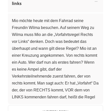
links
Mio möchte heute mit dem Fahrrad seine
Freundin Wilma besuchen. Auf seinem Weg zu
Wilma muss Mio an die „Vorfahrtsregel Rechts
vor Links“ denken. Doch was bedeutet das
überhaupt und wann gilt diese Regel? Mio ist an
einer Kreuzung angekommen. Von rechts kommt
ein Auto. Wer darf nun als erstes fahren? Wenn
es keine Ampel gibt, darf der
Verkehrsteilnehmende zuerst fahren, der von
rechts kommt. Man sagt auch: Er hat „Vorfahrt“ Da
der, der von RECHTS kommt, VOR dem von
LINKS kommenden fahren darf, heißt die Regel
rechts VOR links. Das Auto darf also als erstes
fahren. Nun kommt kein Auto mehr, Mio kann also