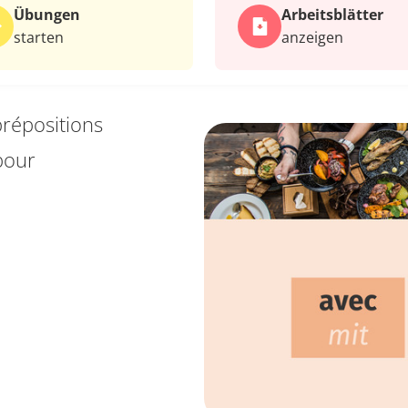
Übungen
Arbeits­blätter
starten
anzeigen
prépositions
 pour