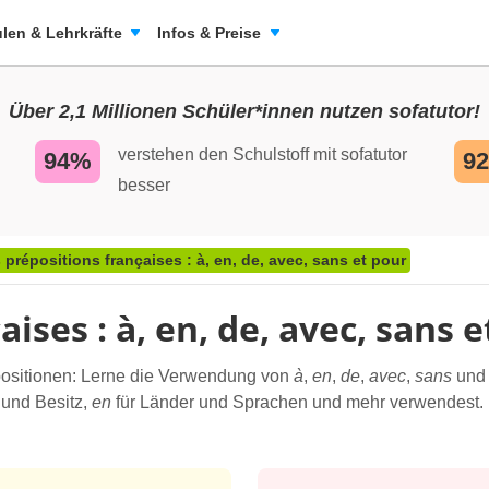
len & Lehrkräfte
Infos & Preise
Über 2,1 Millionen Schüler*innen nutzen sofatutor!
verstehen den Schulstoff mit sofatutor
94%
9
besser
 prépositions françaises : à, en, de, avec, sans et pour
ises : à, en, de, avec, sans 
äpositionen: Lerne die Verwendung von
à
,
en
,
de
,
avec
,
sans
un
 und Besitz,
en
für Länder und Sprachen und mehr verwendest. In