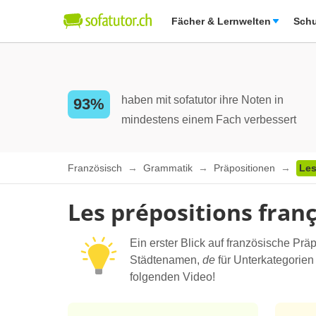
Fächer & Lernwelten
Schu
haben mit sofatutor ihre Noten in
93%
mindestens einem Fach verbessert
Französisch
Grammatik
Präpositionen
Les
Les prépositions frança
Ein erster Blick auf französische Pr
Städtenamen,
de
für Unterkategorien
folgenden Video!