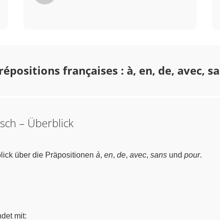
répositions françaises : à, en, de, avec, s
sch – Überblick
ick über die Präpositionen
à
,
en
,
de
,
avec
,
sans
und
pour
.
det mit: