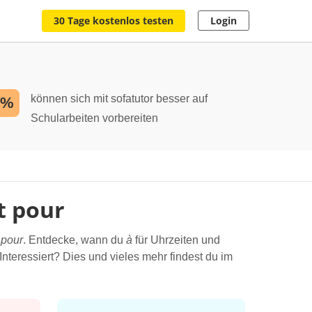
30 Tage kostenlos testen
Login
können sich mit sofatutor besser auf
2%
Schularbeiten vorbereiten
et pour
d
pour
. Entdecke, wann du
à
für Uhrzeiten und
teressiert? Dies und vieles mehr findest du im