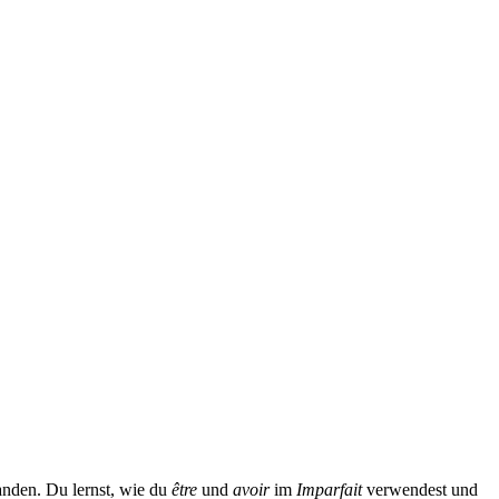
anden. Du lernst, wie du
être
und
avoir
im
Imparfait
verwendest und