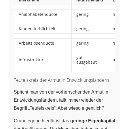
Analphabetenquote
gering
hoch
Kindersterblichkeit
gering
hoch
Arbeitslosenquote
gering
hoch
gut
Infrastruktur
mangelh
ausgebaut
Teufelskreis der Armut in Entwicklungsländern
Spricht man von der vorherrschenden Armut in
Entwicklungsländern, fällt immer wieder der
Begriff „Teufelskreis“. Aber wieso eigentlich?
Grundlegend hierfür ist das
geringe Eigenkapital
der Bevölkerung. Die Menschen haben so gut