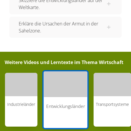
Skizziere die Entwicklungsländer auf der
gesamtes Einkommen für Nahrung und andere
Weltkarte.
lebensnotwendige Dinge aus. „Mit dem wenigen
Geld, das ich verdiene, kann ich es mir nicht mal
Erkläre die Ursachen der Armut in der
leisten, Brot, Milch oder Eier zu kaufen – oh, Eier
Sahelzone.
sind etwas ganz Besonderes, aber
unerschwinglich...“ In den am wenigsten
entwickelten Ländern kann sich ein wesentlicher
Anteil der Bevölkerung keine ausreichende
Weitere Videos und Lerntexte im Thema
Wirtschaft
Nahrung leisten, wodurch diese Menschen
unterernährt sind und dann zu krank sind, um zu
arbeiten. Es gibt jetzt Programme, bei denen
Erwachsene in Entwicklungsländern beschäftigt
werden, um Straßen oder Schulen zu bauen und
Industrieländer
Transportsysteme
Entwicklungsländer
dafür mit Essen bezahlt werden. Dadurch werden
sowohl Arbeitskräfte ernährt, als auch
Infrastrukturen aufgebaut, was dabei hilft, die