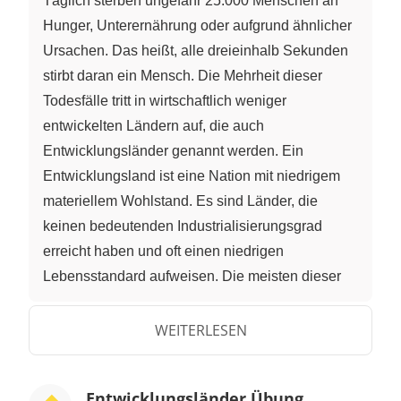
Täglich sterben ungefähr 25.000 Menschen an
Hunger, Unterernährung oder aufgrund ähnlicher
Ursachen. Das heißt, alle dreieinhalb Sekunden
stirbt daran ein Mensch. Die Mehrheit dieser
Todesfälle tritt in wirtschaftlich weniger
entwickelten Ländern auf, die auch
Entwicklungsländer genannt werden. Ein
Entwicklungsland ist eine Nation mit niedrigem
materiellem Wohlstand. Es sind Länder, die
keinen bedeutenden Industrialisierungsgrad
erreicht haben und oft einen niedrigen
Lebensstandard aufweisen. Die meisten dieser
Länder, die wirtschaftlich weniger entwickelt sind,
befinden sich auf der südlichen Erdhalbkugel,
WEITERLESEN
wobei es ein paar Ausnahmen gibt, wie zum
Beispiel Australien und Neuseeland. Obwohl
Entwicklungsländer Übung