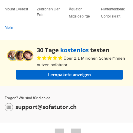
Mount Everest
Zeitzonen Der
Äquator
Plattentektonik
Erde
Mittelgebirge
Corioliskraft
Mehr
30 Tage
kostenlos
testen
Über 2,1 Millionen Schüler*innen
nutzen sofatutor
Lernpakete anzeigen
Fragen? Wir sind für dich da!
support@sofatutor.ch