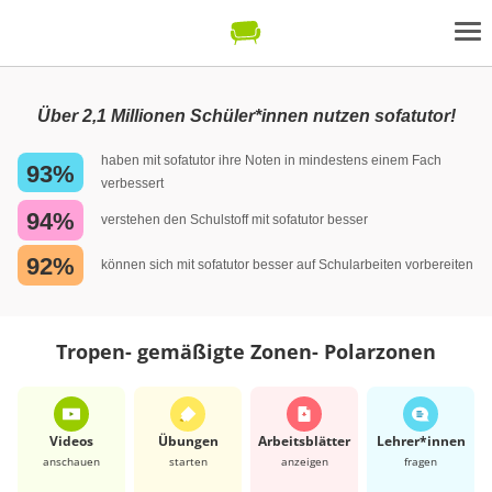
Über 2,1 Millionen Schüler*innen nutzen sofatutor!
haben mit sofatutor ihre Noten in mindestens einem Fach
93%
verbessert
94%
verstehen den Schulstoff mit sofatutor besser
92%
können sich mit sofatutor besser auf Schularbeiten vorbereiten
Tropen- gemäßigte Zonen- Polarzonen
Videos
Übungen
Arbeits­blätter
Lehrer*​innen
anschauen
starten
anzeigen
fragen