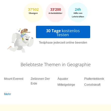
37'502
33'200
24h
Übungen
Arbeitsblätter
Hilfe von
Lehrkräften
30 Tage
kostenlos
testen
Testphase jederzeit online beenden
Beliebteste Themen in Geographie
Mount Everest
Zeitzonen Der
Äquator
Plattentektonik
Erde
Mittelgebirge
Corioliskraft
Mehr