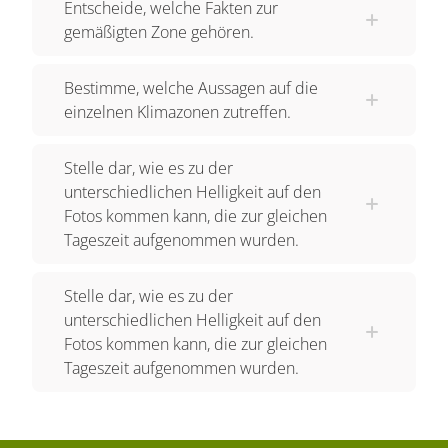
Entscheide, welche Fakten zur
zum Beispiel ist es im Sommer abends noch bis
gemäßigten Zone gehören.
kurz vor 22 Uhr hell, im Winter dagegen geht die
Sonne schon um etwa 16 Uhr am Nachmittag
Bestimme, welche Aussagen auf die
einzelnen Klimazonen zutreffen.
unter. Je weiter ein Ort vom Wendekreis entfernt
ist, desto größer werden die Unterschiede der
Stelle dar, wie es zu der
Tageslängen zwischen Sommer und Winter. Die
unterschiedlichen Helligkeit auf den
Grenze der gemäßigten Zonen polwärts bilden
Fotos kommen kann, die zur gleichen
die Polarkreise. Dort fallen die Sonnenstrahlen im
Tageszeit aufgenommen wurden.
Winter so flach ein, dass die Sonne je nach Lage
zeitweise überhaupt nicht aufgeht. Am 21.
Stelle dar, wie es zu der
Dezember ist es in der gesamten nördlichen
unterschiedlichen Helligkeit auf den
Polarzone einen Tag lang dunkel. Weiter im
Fotos kommen kann, die zur gleichen
Norden bleibt die Sonne noch länger unter dem
Tageszeit aufgenommen wurden.
Horizont. Am Nordpol ist es sogar sechs Monate
lang dunkel, den ganzen Winter hindurch. Es
herrscht Polarnacht. In unserem Sommer