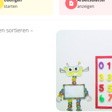
Übungen
Arbeits­blätter
starten
anzeigen
en sortieren –