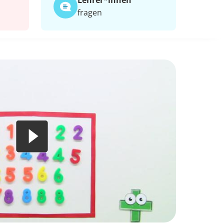
Lehrer*​innen
fragen