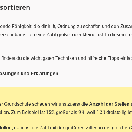
sortieren
gende Fähigkeit, die dir hilft, Ordnung zu schaffen und den 
rkennbar ist, ob eine Zahl größer oder kleiner ist. In diesem Tex
n
findest du die wichtigsten Techniken und hilfreiche Tipps einfac
 Lösungen und Erklärungen.
er Grundschule schauen wir uns zuerst die
Anzahl der Stellen
a
123
98
123
123
98
123
ellen. Zum Beispiel ist
größer als
, weil
dreistellig i
tellen
, dann ist die Zahl mit der größeren Ziffer an der gleichen