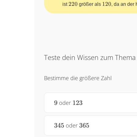
220
120
220
120
ist
größer als
, da an der
Teste dein Wissen zum Them
Bestimme die größere Zahl
9
123
9
123
oder
345
365
345
365
oder