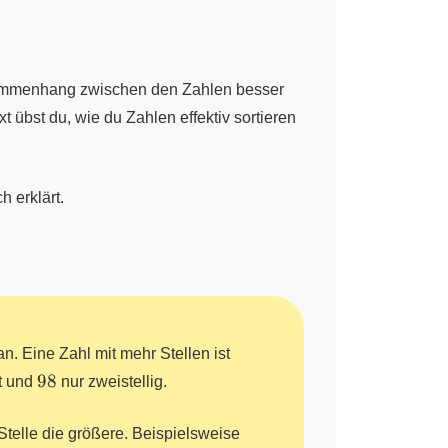
Zusammenhang zwischen den Zahlen besser
t übst du, wie du Zahlen effektiv sortieren
h erklärt.
n. Eine Zahl mit mehr Stellen ist
98
98
st und
nur zweistellig.
 Stelle die größere. Beispielsweise