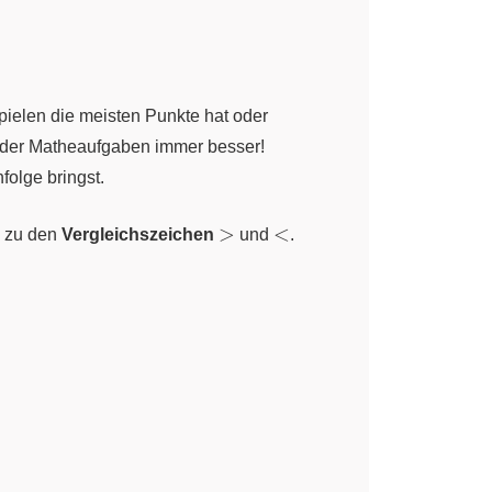
pielen die meisten Punkte hat oder
n oder Matheaufgaben immer besser!
folge bringst.
\gt
\lt
>
<
e zu den
Vergleichszeichen
und
.