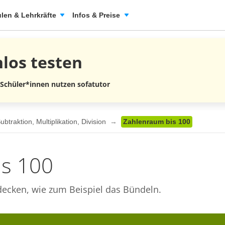
len & Lehrkräfte
Infos & Preise
nlos
testen
 Schüler*innen nutzen sofatutor
traktion, Multiplikation, Division
Zahlenraum bis 100
is 100
tdecken, wie zum Beispiel das Bündeln.