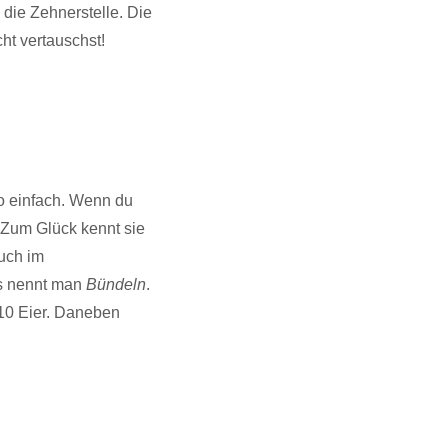
 die Zehnerstelle. Die
cht vertauschst!
so einfach. Wenn du
. Zum Glück kennt sie
uch im
s nennt man
Bündeln
.
 10 Eier. Daneben