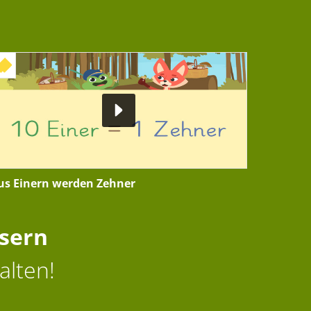
+ INTERAKTIVE ÜBUNG
us Einern werden Zehner
ssern
alten!