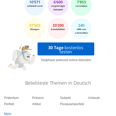
10'571
6'600
7'853
sofaheld-Level
vorgefertigte
Lernvideos
Vokabeln
37'502
33'200
24h
Übungen
Arbeitsblätter
Hilfe von
Lehrkräften
30 Tage
kostenlos
testen
Testphase jederzeit online beenden
Beliebteste Themen in Deutsch
Präteritum
Präsens
Subjekt
Umlaute
Perfekt
Artikel
Plusquamperfekt
Mehr