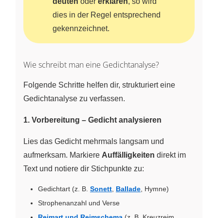
deuten
oder
erklären
, so wird
dies in der Regel entsprechend
gekennzeichnet.
Wie schreibt man eine Gedichtanalyse?
Folgende Schritte helfen dir, strukturiert eine
Gedichtanalyse zu verfassen.
1. Vorbereitung – Gedicht analysieren
Lies das Gedicht mehrmals langsam und
aufmerksam. Markiere
Auffälligkeiten
direkt im
Text und notiere dir Stichpunkte zu:
Gedichtart (z. B.
Sonett
,
Ballade
, Hymne)
Strophenanzahl und Verse
Reimart und Reimschema
(z. B. Kreuzreim,