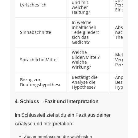
und mit
Lyrisches Ich
Perspektiv
welcher
Einstellun
Haltung?
In welche
inhaltlichen
Abschnitts
Sinnabschnitte
Teile gliedert
nach
sich das
Thema/We
Gedicht?
Welche
Metaphern
Bilder/Mittel?
Sprachliche Mittel
Vergleiche,
Welche
Personifik
Wirkung?
Bestätigt die
Anpassung
Bezug zur
Analyse die
Bestätigun
Deutungshypothese
Hypothese?
Hypothese
4. Schluss – Fazit und Interpretation
Im Schlussteil ziehst du ein Fazit aus deiner
Analyse und Interpretation:
Zusammenfassung der wichtigsten