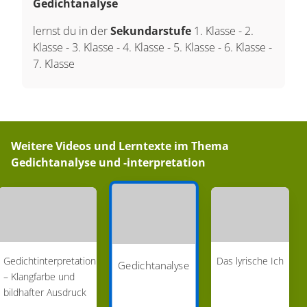
Gedichtanalyse
lernst du in der
Sekundarstufe
1. Klasse
-
2.
Klasse
-
3. Klasse
-
4. Klasse
-
5. Klasse
-
6. Klasse
-
7. Klasse
Weitere Videos und Lerntexte im Thema
Gedichtanalyse und -interpretation
Gedichtinterpretation
Das lyrische Ich
Gedichtanalyse
– Klangfarbe und
bildhafter Ausdruck