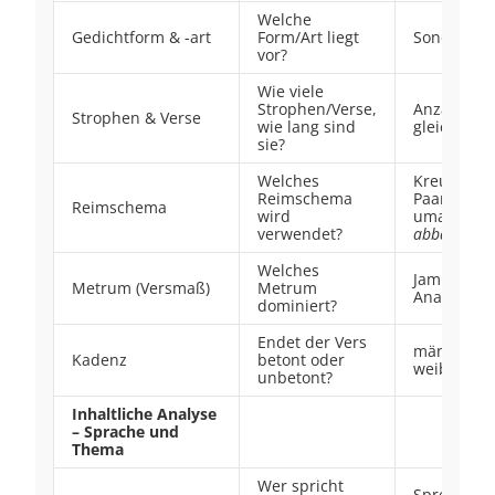
Welche
Gedichtform & -art
Form/Art liegt
Sonett, Bal
vor?
Wie viele
Strophen/Verse,
Anzahl,
Strophen & Verse
wie lang sind
gleich/ung
sie?
Welches
Kreuzreim
Reimschema
Paarreim
a
Reimschema
wird
umarmend
verwendet?
abba
Welches
Jambus, Tr
Metrum (Versmaß)
Metrum
Anapäst, D
dominiert?
Endet der Vers
männlich (
Kadenz
betont oder
weiblich (
unbetont?
Inhaltliche Analyse
– Sprache und
Thema
Wer spricht
Sprecherro