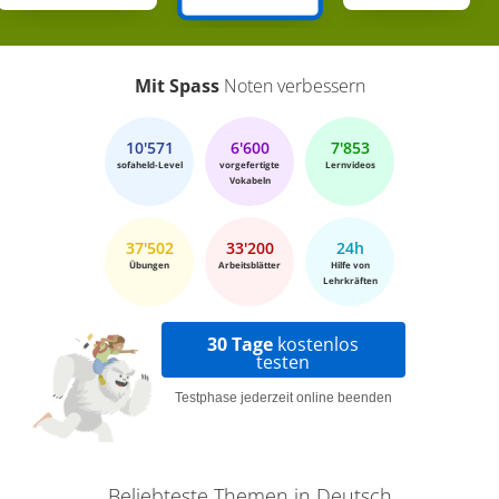
Mit Spass
Noten verbessern
10'571
6'600
7'853
sofaheld-Level
vorgefertigte
Lernvideos
Vokabeln
37'502
33'200
24h
Übungen
Arbeitsblätter
Hilfe von
Lehrkräften
30 Tage
kostenlos
testen
Testphase jederzeit online beenden
Beliebteste Themen in Deutsch