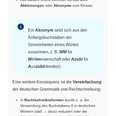
Abkürzungen
oder
Akronyme
zum Einsatz.
Ein
Akronym
setzt sich aus den
Anfangsbuchstaben der
Sinneinheiten eines Wortes
zusammen, z. B.
WM
für
W
elt
m
eisterschaft
oder
Azubi
für
A
us
zubi
ldende(r)
.
Eine weitere Konsequenz ist die
Vereinfachung
der deutschen Grammatik und Rechtschreibung:
In
Rechtschreibreformen
wurde u. a. die
Verwendung des Buchstabens
ß
in deutschen
Wörtern (
daß
→
dass
) reduziert oder die