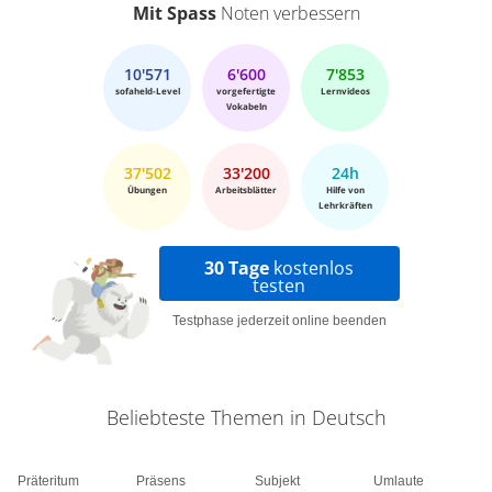
Mit Spass
Noten verbessern
10'571
6'600
7'853
sofaheld-Level
vorgefertigte
Lernvideos
Vokabeln
37'502
33'200
24h
Übungen
Arbeitsblätter
Hilfe von
Lehrkräften
30 Tage
kostenlos
testen
Testphase jederzeit online beenden
Beliebteste Themen in Deutsch
Präteritum
Präsens
Subjekt
Umlaute