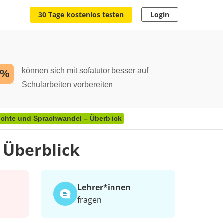
30 Tage kostenlos testen
Login
können sich mit sofatutor besser auf
2%
Schularbeiten vorbereiten
chte und Sprachwandel – Überblick
 Überblick
Lehrer*​innen
fragen