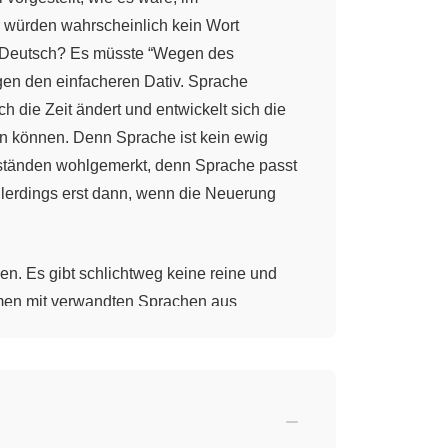
ir würden wahrscheinlich kein Wort
 Deutsch? Es müsste “Wegen des
en den einfacheren Dativ. Sprache
 die Zeit ändert und entwickelt sich die
len können. Denn Sprache ist kein ewig
mständen wohlgemerkt, denn Sprache passt
llerdings erst dann, wenn die Neuerung
n. Es gibt schlichtweg keine reine und
en mit verwandten Sprachen aus
 Laute, die Bedeutungen, die Satzstellung
gungen und Interessen, indem sie bzw. ihre
smen geschieht.
ioden beziehen sich dabei vor allem auf