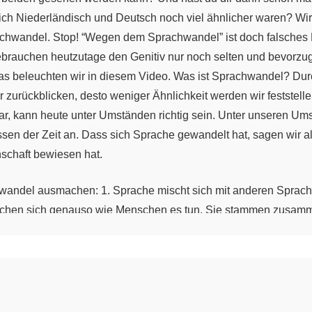
 sich Niederländisch und Deutsch noch viel ähnlicher waren? W
chwandel. Stop! “Wegen dem Sprachwandel” ist doch falsches
brauchen heutzutage den Genitiv nur noch selten und bevorzug
das beleuchten wir in diesem Video. Was ist Sprachwandel? Durch
ir zurückblicken, desto weniger Ähnlichkeit werden wir feststel
war, kann heute unter Umständen richtig sein. Unter unseren U
en der Zeit an. Dass sich Sprache gewandelt hat, sagen wir a
nschaft bewiesen hat.
wandel ausmachen: 1. Sprache mischt sich mit anderen Sprache
chen sich genauso wie Menschen es tun. Sie stammen zusamm
wandelt und verändert haben. In diesem Verlauf ändern sich die
 immer ihrem Zweck an. Sie reagiert auf veränderte Lebensbedin
ter hinzufügen, wie das zurzeit mit der Aufnahme von Anglizi
nen wir dabei in bestimmte Zeitperioden einteilen. Diese Per