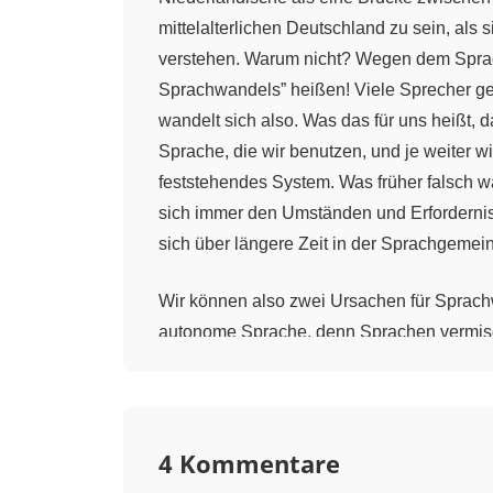
mittelalterlichen Deutschland zu sein, als
verstehen. Warum nicht? Wegen dem Spra
Sprachwandels” heißen! Viele Sprecher ge
wandelt sich also. Was das für uns heißt, 
Sprache, die wir benutzen, und je weiter w
feststehendes System. Was früher falsch 
sich immer den Umständen und Erforderniss
sich über längere Zeit in der Sprachgemei
Wir können also zwei Ursachen für Sprach
autonome Sprache, denn Sprachen vermis
Sprachfamilien ab, die sich entwickelt, ge
und der Sprachstil. 2. Sprache passt sich
Sprecher Sätze anders bauen und neue Wör
4 Kommentare
Den sprachlichen Wandel des Deutschen kön