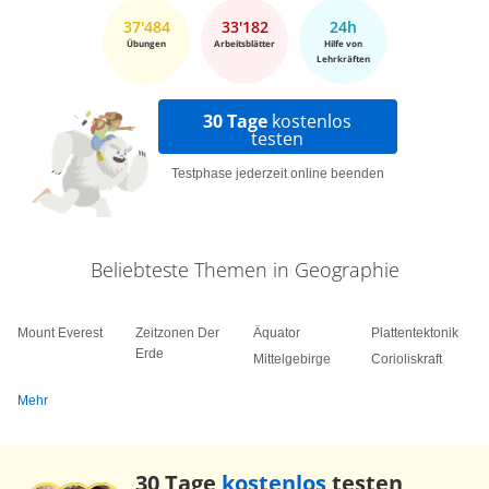
37'484
33'182
24h
Übungen
Arbeitsblätter
Hilfe von
Lehrkräften
30 Tage
kostenlos
testen
Testphase jederzeit online beenden
Beliebteste Themen in Geographie
Mount Everest
Zeitzonen Der
Äquator
Plattentektonik
Erde
Mittelgebirge
Corioliskraft
Mehr
30 Tage
kostenlos
testen