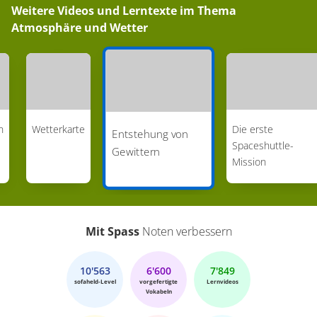
Weitere Videos und Lerntexte im Thema
Atmosphäre und Wetter
n
Wetterkarte
Die erste
Entstehung von
Spaceshuttle-
Gewittern
Mission
Mit Spass
Noten verbessern
10'563
6'600
7'849
sofaheld-Level
vorgefertigte
Lernvideos
Vokabeln