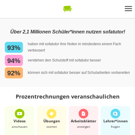
Über 2,1 Millionen Schüler*innen nutzen sofatutor!
haben mit sofatutor ihre Noten in mindestens einem Fach
93%
verbessert
94%
verstehen den Schulstoff mit sofatutor besser
92%
können sich mit sofatutor besser auf Schularbeiten vorbereiten
Prozentrechnungen veranschaulichen
Videos
Übungen
Arbeits­blätter
Lehrer*​innen
anschauen
starten
anzeigen
fragen