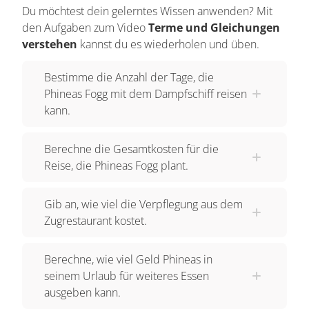
Du möchtest dein gelerntes Wissen anwenden? Mit
Tage würde Phineas dann noch mit dem
den Aufgaben zum Video
Terme und Gleichungen
Dampfschiff reisen müssen?
verstehen
kannst du es wiederholen und üben.
Aufstellen von Gleichungen - Berechnung der
Bestimme die Anzahl der Tage, die
Reisezeit
Phineas Fogg mit dem Dampfschiff reisen
kann.
Da Phineas' Reise 79 Tage dauern soll können
wir einfach die Anzahl der Tage, die er im Zug
Berechne die Gesamtkosten für die
verbringen wird, von 79 abziehen. Heraus kommt
Reise, die Phineas Fogg plant.
die Anzahl der Tage, an denen er mit dem Schiff
reisen wird. Um herauszufinden, wie viele Tage
Gib an, wie viel die Verpflegung aus dem
Phineaus Fogg insgesamt mit dem Zug reisen
Zugrestaurant kostet.
will, müssen wir einfach die Dauer der einzelnen
Zugetappen zusammen addieren. Es gibt zwei
Berechne, wie viel Geld Phineas in
Etappen, in denen er 13 Tage im Zug verbringen
seinem Urlaub für weiteres Essen
wird und auch zwei Etappen, die 7 Tage dauern.
ausgeben kann.
Deshalb können wir 13 und 7 mit 2 multiplizieren.