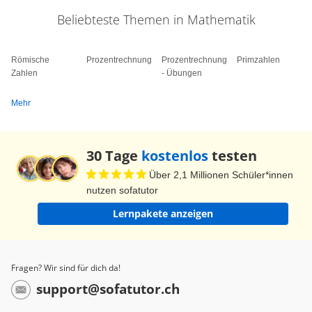
Und 135 + 150 ergibt unseren Gesamtpreis und
Beliebteste Themen in Mathematik
damit den Betrag, den Phineas für alle Tickets
benötigt: 285 Pfund.
Römische
Prozentrechnung
Prozentrechnung
Primzahlen
Zahlen
- Übungen
Glücklich, dass er genug Zeit und Geld haben
wird, um in 80 Tagen um die Welt zu reisen macht
Mehr
sich Phineas auf die Reise. Wir sind gespannt,
wie er vorankommt.
30 Tage
kostenlos
testen
Über 2,1 Millionen Schüler*innen
nutzen sofatutor
Lernpakete anzeigen
Fragen? Wir sind für dich da!
support@sofatutor.ch