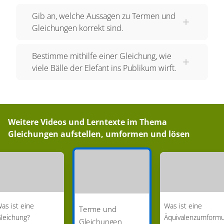
Die letzte Zugetappe dauert ganze 22 Tage.
Gib an, welche Aussagen zu Termen und
Diese addieren wir nun noch dazu, um auf die
Gleichungen korrekt sind.
Gesamtsumme zu kommen. Diese Summe
setzen wir in unsere ursprüngliche Gleichung ein
Bestimme mithilfe einer Gleichung, wie
viele Bälle der Elefant ins Publikum wirft.
und lösen sie. Denk daran, ein Minuszeichen vor
alle Terme, die in Klammern stehen, zu setzen.
Jetzt kannst du das ganze ausrechnen.
Vereinfache von links nach rechts
. Jetzt haben
Weitere Videos und Lerntexte im Thema
wir die Antwort! 17 Tage. Nun da wir wissen, wie
Gleichungen aufstellen, umformen und lösen
lange die Reiseetappen dauern, sollten wir
Phineas helfen, die Kosten dafür zu berechnen.
Schließlich hat Phineas keinen Goldesel zu
Hause.
Umformen von Termen - Berechnung der
as ist eine
Was ist eine
Terme und
Reisekosten
leichung?
Äquivalenzumform
Gleichungen