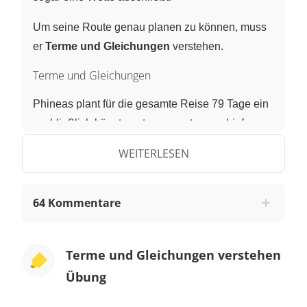
Um seine Route genau planen zu können, muss
er
Terme und Gleichungen
verstehen.
Terme und Gleichungen
Phineas plant für die gesamte Reise 79 Tage ein
- schließlich könnte unterwegs etwas schief
gehen.
WEITERLESEN
Als Verkehrsmittel möchte Phineas Züge und
Dampfschiffe nutzen. Auf Landwegen nutzt er den
64 Kommentare
Zug. Und auf Seewegen das Schiff, anders
herum wäre es ja auch Quatsch! Er
schlussfolgert, dass er auf 5 Etappen mit dem
Terme und Gleichungen verstehen
Zug reisen wird. Zwei dieser Etappen werden 13
Übung
Tage, zwei weitere 7 Tage und eine Etappe wird
sage und schreibe 22 Tage dauern! Wie viele