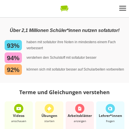
Über 2,1 Millionen Schüler*innen nutzen sofatutor!
haben mit sofatutor ihre Noten in mindestens einem Fach
93%
verbessert
94%
verstehen den Schulstoff mit sofatutor besser
92%
können sich mit sofatutor besser auf Schularbeiten vorbereiten
Terme und Gleichungen verstehen
Videos
Übungen
Arbeits­blätter
Lehrer*​innen
anschauen
starten
anzeigen
fragen