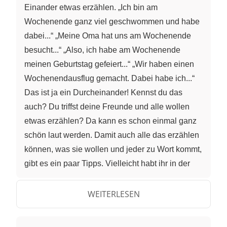
Einander etwas erzählen. „Ich bin am
Wochenende ganz viel geschwommen und habe
dabei...“ „Meine Oma hat uns am Wochenende
besucht...“ „Also, ich habe am Wochenende
meinen Geburtstag gefeiert...“ „Wir haben einen
Wochenendausflug gemacht. Dabei habe ich...“
Das ist ja ein Durcheinander! Kennst du das
auch? Du triffst deine Freunde und alle wollen
etwas erzählen? Da kann es schon einmal ganz
schön laut werden. Damit auch alle das erzählen
können, was sie wollen und jeder zu Wort kommt,
gibt es ein paar Tipps. Vielleicht habt ihr in der
Schule auch einige Gesprächsregeln. Auch im
Klassenzimmer können die Regeln helfen! Setzt
WEITERLESEN
ihr euch auch manchmal in einen Erzählkreis?
Meistens stellt euch eure Lehrerin oder euer