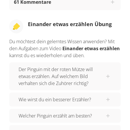
61 Kommentare
Lehrer dann eine Frage, die ihr im Erzählkreis
beantworten könnt. Kennst du eine Regel, die
dabei helfen kann, dass nicht alle durcheinander
Einander etwas erzählen Übung
reden? Wenn jemand etwas erzählt, sind alle
anderen leise und hören zu. Stell dir vor, du bist
Du möchtest dein gelerntes Wissen anwenden? Mit
auch Teil eines Erzählkreises und jemand
den Aufgaben zum Video
Einander etwas erzählen
anderes spricht gerade. Weißt du, was dann
kannst du es wiederholen und üben.
wichtig ist?
Der Pinguin mit der roten Mütze will
Diejenigen, die zuhören, sollten die erzählende
etwas erzählen. Auf welchem Bild
Person ausreden lassen. Unterbrich Sie nicht,
verhalten sich die Zuhörer richtig?
indem du zum Beispiel hineinrufst oder mit einer
Mitschülerin oder einem Mitschüler nebenbei
Wie wirst du ein besserer Erzähler?
redest! Auch wenn du vielleicht schonmal etwas
Ähnliches erlebt hast und das am liebsten
Welcher Pinguin erzählt am besten?
SOFORT erzählen willst. Manchmal möchte man