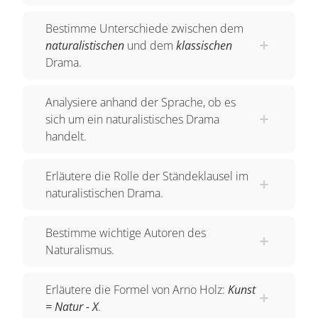
wendet sich das Blatt nun. Der Beginn der
Industrialisierung
Anfang des 19. Jahrhunderts
Bestimme Unterschiede zwischen dem
hat eine neue
Arbeiterklasse
und damit
naturalistischen
und dem
klassischen
Drama.
einhergehend neue Probleme geschaffen.
Autoren wie Hauptmann entscheiden für sich,
Analysiere anhand der Sprache, ob es
dass
Theater
wie bisher nicht nur an dieser
sich um ein naturalistisches Drama
Lebenswirklichkeit
vorbei geht, sondern sie
handelt.
ganz außen vor lässt. Sie entscheiden sich, das
Leben so wirklich, wie nur irgend möglich
Erläutere die Rolle der Ständeklausel im
naturalistischen Drama.
abzubilden. Dies schließt ein, dass die
Ständeklausel aufgehoben und auch über die
Bestimme wichtige Autoren des
ärmlichen
Verhältnisse
berichtet wird.
Naturalismus.
Milieustudien entstehen, sehr genaue
Zeichnungen einer Lebenswelt. Dazu gehören
Erläutere die Formel von Arno Holz:
Kunst
natürlich auch
Dialekte
und die
= Natur - X
.
Umgangssprache.