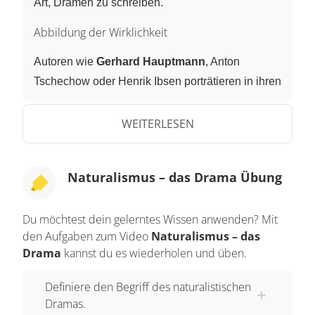
Art, Dramen zu schreiben.
Abbildung der Wirklichkeit
Autoren wie
Gerhard Hauptmann
, Anton
Tschechow oder Henrik Ibsen porträtieren in ihren
Werken
Bildungsbürger
, Arbeiter und Diener,
immer versucht, die Wirklichkeit genau
WEITERLESEN
abzubilden. Doch was genau ist das Besondere
am Drama des
Naturalismus
? Wir werden dieser
Naturalismus – das Drama Übung
Frage etwas genauer nachgehen.
Eine neue Arbeiterklasse entsteht
Du möchtest dein gelerntes Wissen anwenden? Mit
den Aufgaben zum Video
Naturalismus – das
Versuchten
Stücke
bis ins 19. Jahrhundert hinein
Drama
kannst du es wiederholen und üben.
noch eine
Fabel
, also eine lehrreiche Geschichte,
zu erzählen, mit Sagengestalten, fantastischen
Definiere den Begriff des naturalistischen
Wesen oder gar mitwirkenden
Göttern
, so
Dramas.