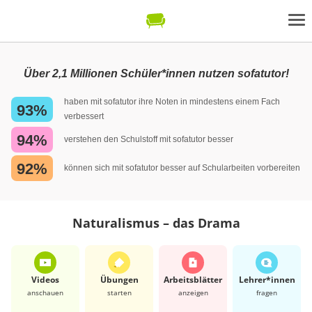
Über 2,1 Millionen Schüler*innen nutzen sofatutor!
haben mit sofatutor ihre Noten in mindestens einem Fach
93%
verbessert
94%
verstehen den Schulstoff mit sofatutor besser
92%
können sich mit sofatutor besser auf Schularbeiten vorbereiten
Naturalismus – das Drama
Videos
Übungen
Arbeits­blätter
Lehrer*​innen
anschauen
starten
anzeigen
fragen