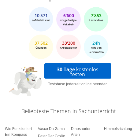
10'571
6'600
7'853
sofaheld-Level
vorgefertigte
Lernvideos
Vokabeln
37'502
33'200
24h
Übungen
Arbeitsblätter
Hilfe von
Lehrkräften
30 Tage
kostenlos
testen
Testphase jederzeit online beenden
Beliebteste Themen in Sachunterricht
Wie Funktioniert
Vasco Da Gama
Dinosaurier
Himmelsrichtungen
Ein Kompass
Arten
Peter Der Große