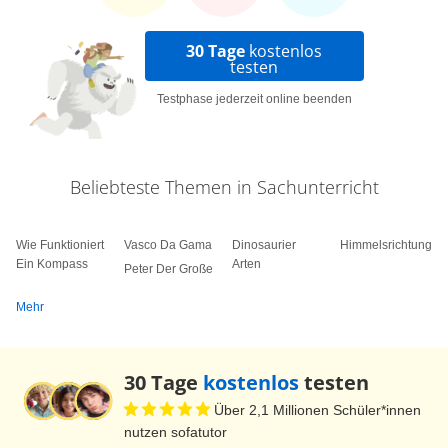
30 Tage
kostenlos
testen
Testphase jederzeit online beenden
Beliebteste Themen in Sachunterricht
Wie Funktioniert
Vasco Da Gama
Dinosaurier
Himmelsrichtungen
Ein Kompass
Arten
Peter Der Große
Mehr
30 Tage
kostenlos
testen
Über 2,1 Millionen Schüler*innen
nutzen sofatutor