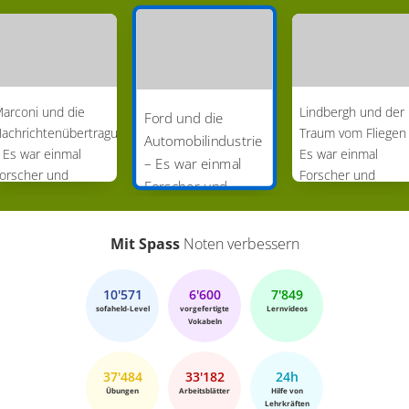
arconi und die
Lindbergh und der
Ford und die
achrichtenübertragung
Traum vom Fliegen
Automobilindustrie
 Es war einmal
Es war einmal
– Es war einmal
orscher und
Forscher und
Forscher und
rfinder (Folge 19)
Erfinder (Folge 21)
Erfinder (Folge 20)
Mit Spass
Noten verbessern
10'571
6'600
7'849
sofaheld-Level
vorgefertigte
Lernvideos
Vokabeln
37'484
33'182
24h
Übungen
Arbeitsblätter
Hilfe von
Lehrkräften