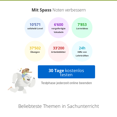
Mit Spass
Noten verbessern
10'571
6'600
7'853
sofaheld-Level
vorgefertigte
Lernvideos
Vokabeln
37'502
33'200
24h
Übungen
Arbeitsblätter
Hilfe von
Lehrkräften
30 Tage
kostenlos
testen
Testphase jederzeit online beenden
Beliebteste Themen in Sachunterricht