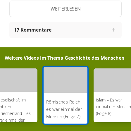
WEITERLESEN
17 Kommentare
Weitere Videos im Thema
Geschichte des Menschen
esellschaft im
Islam – Es war
Römisches Reich –
ntiken
einmal der Mensch
es war einmal der
riechenland – es
(Folge 8)
Mensch (Folge 7)
ar einmal der
ensch (Folge 6)