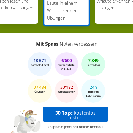
ilben lesen und
Anlaute erkennen 
Laute in einem
erken – Übungen
Übungen
Wort erkennen –
Übungen
Mit Spass
Noten verbessern
10'571
6'600
7'849
sofaheld-Level
vorgefertigte
Lernvideos
Vokabeln
37'484
33'182
24h
Übungen
Arbeitsblätter
Hilfe von
Lehrkräften
30 Tage
kostenlos
testen
Testphase jederzeit online beenden