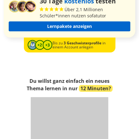
30 Tage
kostenlos
testen
Über 2,1 Millionen
Schüler*innen nutzen sofatutor
Lernpakete anzeigen
Bis zu
3 Geschwisterprofile
in
einem Account anlegen
Du willst ganz einfach ein neues
Thema lernen in nur
12 Minuten?