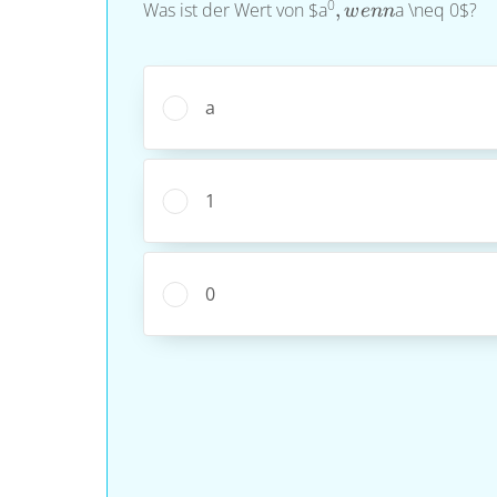
,
0
Was ist der Wert von
$a
,
a \neq 0
$?
w
e
nn
wenn
a
1
0