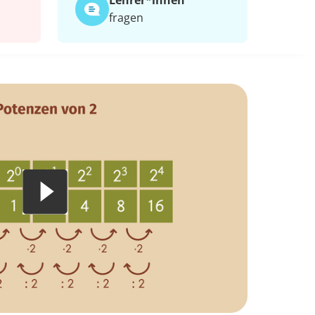
Lehrer*​innen
fragen