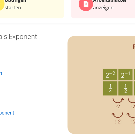
Übungen
Arbeits­blätter
starten
anzeigen
 als Exponent
n
xponent