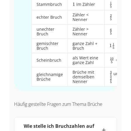
1
Stammbruch
1
1
im Zähler
\frac{1}
5
{5}
Zähler <
2
\frac{2}
echter Bruch
Nenner
5
{5}
unechter
Zähler >
6
\frac{6}
Bruch
Nenner
5
{5}
gemischter
ganze Zahl +
1
1\frac{1}
1
Bruch
Bruch
5
{5}
als Wert eine
10
\frac{10}
=
2
Scheinbruch
ganze Zahl
5
{5} = 2
Brüche mit
3
\frac{3}
und
\fra
gleichnamige
5
demselben
2
Brüche
{5}
{5}
Nenner
5
Häufig gestellte Fragen zum Thema Brüche
Wie stelle ich Bruchzahlen auf