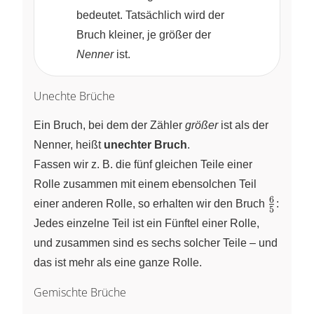
bedeutet. Tatsächlich wird der
Bruch kleiner, je größer der
Nenner
ist.
Unechte Brüche
Ein Bruch, bei dem der Zähler
größer
ist als der
Nenner, heißt
unechter Bruch
.
Fassen wir z. B. die fünf gleichen Teile einer
Rolle zusammen mit einem ebensolchen Teil
6
\frac{6
einer anderen Rolle, so erhalten wir den Bruch
:
5
{5}
Jedes einzelne Teil ist ein Fünftel einer Rolle,
und zusammen sind es sechs solcher Teile – und
das ist mehr als eine ganze Rolle.
Gemischte Brüche