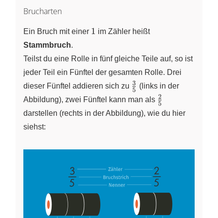
Brucharten
1
1
Ein Bruch mit einer
im Zähler heißt
Stammbruch
.
Teilst du eine Rolle in fünf gleiche Teile auf, so ist
jeder Teil ein Fünftel der gesamten Rolle. Drei
3
\frac{3}
dieser Fünftel addieren sich zu
(links in der
5
{5}
2
\frac{2}
Abbildung), zwei Fünftel kann man als
5
{5}
darstellen (rechts in der Abbildung), wie du hier
siehst: