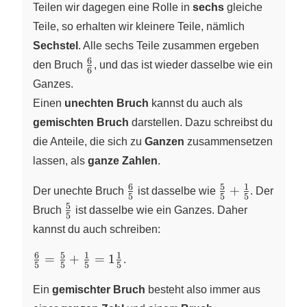
Teilen wir dagegen eine Rolle in
sechs
gleiche
Teile, so erhalten wir kleinere Teile, nämlich
Sechstel
. Alle sechs Teile zusammen ergeben
6
\frac{6}
den Bruch
, und das ist wieder dasselbe wie ein
6
{6}
Ganzes.
Einen
unechten Bruch
kannst du auch als
gemischten Bruch
darstellen. Dazu schreibst du
die Anteile, die sich zu
Ganzen
zusammensetzen
lassen, als
ganze Zahlen
.
6
5
1
\frac{6}
\frac{5}
+
Der unechte Bruch
ist dasselbe wie
. Der
5
5
5
{5}
{5} +
5
\frac{5}
Bruch
ist dasselbe wie ein Ganzes. Daher
5
\frac{1}
{5}
kannst du auch schreiben:
{5}
6
5
1
1
\frac{6}{5}
=
+
=
1
.
5
5
5
5
= \frac{5}
{5}+\frac{1}
Ein
gemischter Bruch
besteht also immer aus
{5} =