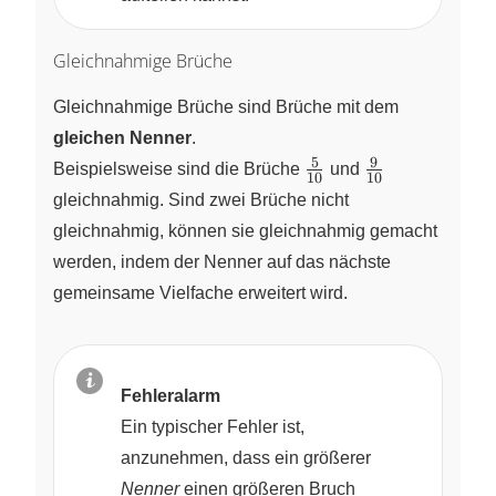
Gleichnahmige Brüche
Gleichnahmige Brüche sind Brüche mit dem
gleichen Nenner
.
5
9
\frac{5}
\frac{9}
Beispielsweise sind die Brüche
und
10
10
{10}
{10}
gleichnahmig. Sind zwei Brüche nicht
gleichnahmig, können sie gleichnahmig gemacht
werden, indem der Nenner auf das nächste
gemeinsame Vielfache erweitert wird.
Fehleralarm
Ein typischer Fehler ist,
anzunehmen, dass ein größerer
Nenner
einen größeren Bruch