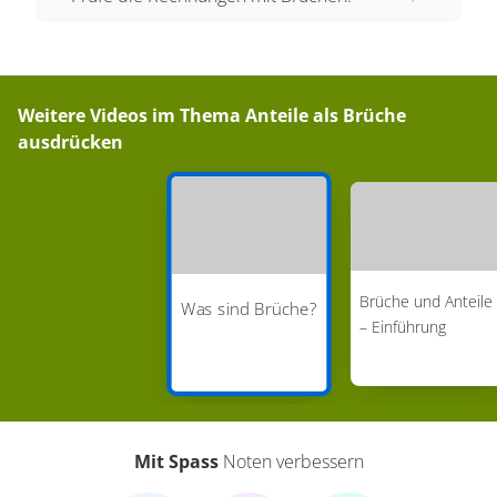
Obwohl wir hier nun 6 Teile haben, behalten wir
trotzdem die 5 im Nenner, weil jedes einzelne Teil
ein Fünftel einer Sushirolle ist. Hätten wir eine
Weitere Videos im Thema
Anteile als Brüche
ganze Suhsirolle in 6 Teile geteilt, so würden die
ausdrücken
Teile so aussehen und wären viel kleiner. Dann
hätten wir 6 Sechstel anstatt 6 Fünftel. Es ist also
immer wichtig darauf zu achten, was man als
Bezugsgröße in den Nenner des Bruchs setzt.
Diese ist nicht immer die Gesamtzahl. Da wir hier
Brüche und Anteile
aber nun die Anteile einer gesamten Sushi-Rolle
Was sind Brüche?
– Einführung
und ein Fünftel haben, ist dieser Anteil also eine
Rolle und dieser ein Fünftel. Das können wir
auch als Ein-Ein-Fünftel darstellen. Wir haben ein
Ganzes und einen Anteil. So eine Art von Bruch
Mit Spass
Noten verbessern
nennen wir einen gemischten Bruch, da er aus
einer ganzen Zahl und einem Bruch besteht. Wie