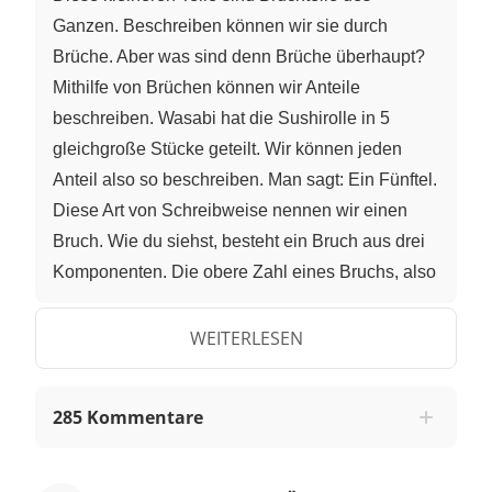
Ganzen. Beschreiben können wir sie durch
Brüche. Aber was sind denn Brüche überhaupt?
Mithilfe von Brüchen können wir Anteile
beschreiben. Wasabi hat die Sushirolle in 5
gleichgroße Stücke geteilt. Wir können jeden
Anteil also so beschreiben. Man sagt: Ein Fünftel.
Diese Art von Schreibweise nennen wir einen
Bruch. Wie du siehst, besteht ein Bruch aus drei
Komponenten. Die obere Zahl eines Bruchs, also
hier die 1, nennen wir Zähler. Der Zähler "zählt"
die Teile, die wir betrachten. Die untere Zahl des
WEITERLESEN
Bruchs, also hier die 5, ist der Nenner. Der
Nenner benennt die Art eines Anteils. Da wir hier
285 Kommentare
5 Teile des Ganzen haben ist der Nenner also 5.
In der Mitte des Bruchs steht der Bruchstrich, der
einem Geteilt-Zeichen entspricht. Hat ein Bruch