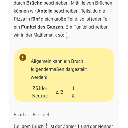
durch
Brüche
beschrieben. Mithilfe von Brüchen
können wir
Anteile
beschreiben. Teilst du die
Pizza in
fünf
gleich große Teile, so ist jeder Teil
ein
Fünftel des Ganzen
. Ein Fünftel schreiben
1
\frac{1}
wir in der Mathematik so:
.
5
{5}
Allgemein kann ein Bruch
folgendermaßen dargestellt
werden:
Z
a
¨
hler
1
\dfrac{\text{Zähler}}
\quad
z. B.
{\text{Nenner}}
\dfrac{1}
Nenner
5
\quad
{5}
Brüche – Beispiel
1
\frac{1}
1
5
1
Bei dem Bruch
ist der Zähler
und der Nenner