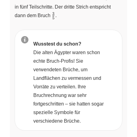
in fünf Teilschritte. Der dritte Strich entspricht
3
\frac{3}
dann dem Bruch
.
5
{5}
Wusstest du schon?
Die alten Ägypter waren schon
echte Bruch‑Profis! Sie
verwendeten Brüche, um
Landflächen zu vermessen und
Vorräte zu verteilen. Ihre
Bruchrechnung war sehr
fortgeschritten – sie hatten sogar
spezielle Symbole für
verschiedene Brüche.