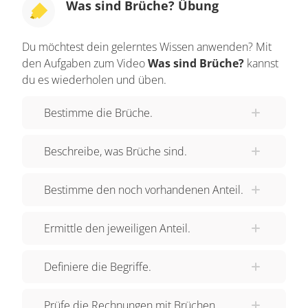
Was sind Brüche? Übung
eine 1 im Zähler, so heißt er Stammbruch. Aber
was bekommen wir denn, wenn wir diese 3 Teile
Du möchtest dein gelerntes Wissen anwenden? Mit
und diese 2 Teile hier zusammenschieben? Da
den Aufgaben zum Video
Was sind Brüche?
kannst
wir diesmal 3, beziehungsweise 2 Teile "zählen",
du es wiederholen und üben.
können wir die Anteile durch Drei Fünftel und
Bestimme die Brüche.
Zwei Fünftel beschreiben. Da wir immer noch von
5 Teilen ausgehen, bleibt der Nenner 5. Diese Art
Beschreibe, was Brüche sind.
von Brüche nennen wir echte Brüche. Bei einem
echten Bruch ist der Zähler kleiner als der
Bestimme den noch vorhandenen Anteil.
Nenner. Wir konnten die Brüche einfach so
zusammenzählen, da sie den gleichen Nenner
Ermittle den jeweiligen Anteil.
hatten. Man nennt dies auch gleichnamige
Brüche. Ist der Zähler aber größer als der Nenner,
Definiere die Begriffe.
so sprechen wir von einem unechten Bruch. Das
wäre zum Beispiel so, wenn wir noch ein Stück
Prüfe die Rechnungen mit Brüchen.
Sushi dazu nehmen. So haben wir ja 6 Fünftel.