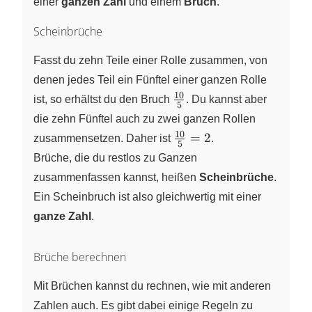
einer
ganzen Zahl
und einem
Bruch
.
1\frac{1}{5}
Scheinbrüche
Fasst du zehn Teile einer Rolle zusammen, von
denen jedes Teil ein Fünftel einer ganzen Rolle
10
\frac{10}
ist, so erhältst du den Bruch
. Du kannst aber
5
{5}
die zehn Fünftel auch zu zwei ganzen Rollen
10
\frac{10}
=
2
zusammensetzen. Daher ist
.
5
{5} =2
Brüche, die du restlos zu Ganzen
zusammenfassen kannst, heißen
Scheinbrüche
.
Ein Scheinbruch ist also gleichwertig mit einer
ganze Zahl
.
Brüche berechnen
Mit Brüchen kannst du rechnen, wie mit anderen
Zahlen auch. Es gibt dabei einige Regeln zu