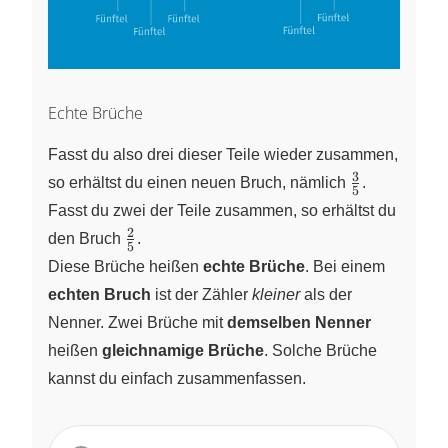
Echte Brüche
Fasst du also drei dieser Teile wieder zusammen,
3
\frac{3}
so erhältst du einen neuen Bruch, nämlich
.
5
{5}
Fasst du zwei der Teile zusammen, so erhältst du
2
\frac{2}
den Bruch
.
5
{5}
Diese Brüche heißen
echte Brüche
. Bei einem
echten Bruch
ist der Zähler
kleiner
als der
Nenner. Zwei Brüche mit
demselben Nenner
heißen
gleichnamige Brüche
. Solche Brüche
kannst du einfach zusammenfassen.