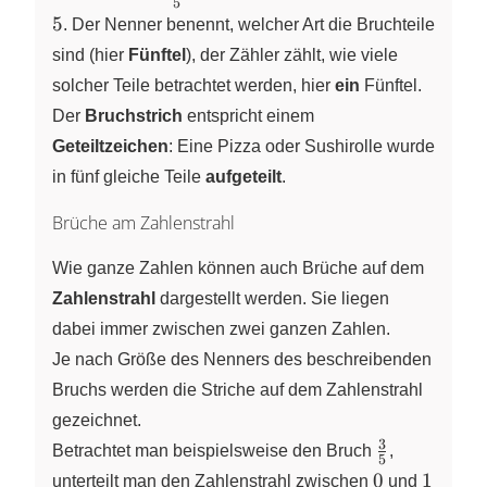
5
{5}
5
. Der Nenner benennt, welcher Art die Bruchteile
sind (hier
Fünftel
), der Zähler zählt, wie viele
solcher Teile betrachtet werden, hier
ein
Fünftel.
Der
Bruchstrich
entspricht einem
Geteiltzeichen
: Eine Pizza oder Sushirolle wurde
in fünf gleiche Teile
aufgeteilt
.
Brüche am Zahlenstrahl
Wie ganze Zahlen können auch Brüche auf dem
Zahlenstrahl
dargestellt werden. Sie liegen
dabei immer zwischen zwei ganzen Zahlen.
Je nach Größe des Nenners des beschreibenden
Bruchs werden die Striche auf dem Zahlenstrahl
gezeichnet.
3
\frac{3}
Betrachtet man beispielsweise den Bruch
,
5
{5}
0
1
0
1
unterteilt man den Zahlenstrahl zwischen
und