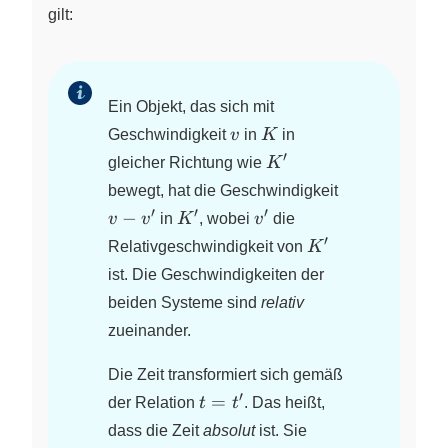
gilt:
Ein Objekt, das sich mit
v
K
Geschwindigkeit
v
in
K
in
′
K^\prime
gleicher Richtung wie
K
v -
bewegt, hat die Geschwindigkeit
v^\prime
′
′
′
K^\prime
v^\prime
−
v
v
in
K
, wobei
v
die
′
K^\prime
Relativgeschwindigkeit von
K
ist. Die Geschwindigkeiten der
beiden Systeme sind
relativ
zueinander.
Die Zeit transformiert sich gemäß
′
t =
=
der Relation
t
t
. Das heißt,
t^\prime
dass die Zeit
absolut
ist. Sie