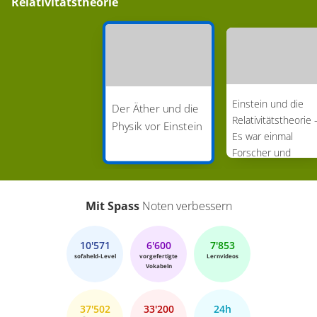
Relativitätstheorie
Einstein und die
Der Äther und die
Relativitätstheorie 
Physik vor Einstein
Es war einmal
Forscher und
Erfinder (Folge 23)
Mit Spass
Noten verbessern
10'571
6'600
7'853
sofaheld-Level
vorgefertigte
Lernvideos
Vokabeln
37'502
33'200
24h