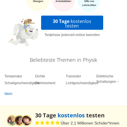
Übungen
Arbeitsblätter
Hilfe von
Lehrkräften
30 Tage
kostenlos
testen
Testphase jederzeit online beenden
Beliebteste Themen in Physik
Temperatur
Dichte
Transistor
Elektrische
Schaltungen –
Schallgeschwindigkeit
Drehmoment
Lichtgeschwindigkeit
Mehr
30 Tage
kostenlos
testen
Über 2,1 Millionen Schüler*innen