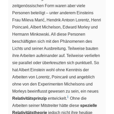
zeitgenössischen Form waren aber viele
Personen beteiligt – unter anderem Einsteins
Frau Mileva Marić, Hendrik Antoon Lorentz, Henri
Poincaré, Albert Michelson, Edward Morley und
Hermann Minkowski. All diese Personen
beschäftigten sich mit den Phänomenen des
Lichts und seiner Ausbreitung. Teilweise bauten
ihre Arbeiten aufeinander auf. Teilweise verliefen
sie parallel oder überkreuzten sich punktuell. So
hat Albert Einstein wohl ohne Kenntnis der
Arbeiten von Lorentz, Poincaré und angeblich
ohne von den Experimenten Michelsons und
Morleys beeinflusst gewesen zu sein, ein neues
1
{^1}
Relativitätsprinzip
entwickelt.
Ohne die
Arbeiten seiner Mitstreiter hätte diese
spezielle
Relativitätstheorie
jedoch nicht ihre heutige