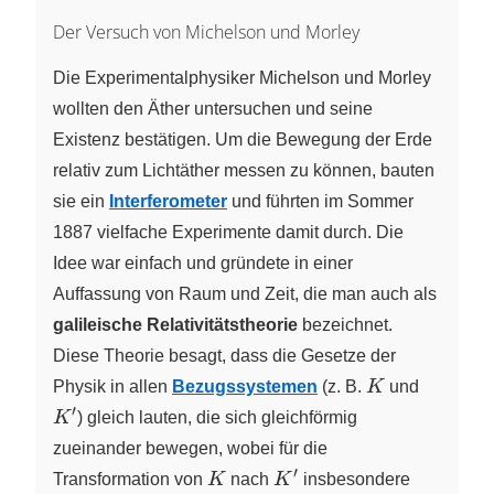
Der Versuch von Michelson und Morley
Die Experimentalphysiker Michelson und Morley
wollten den Äther untersuchen und seine
Existenz bestätigen. Um die Bewegung der Erde
relativ zum Lichtäther messen zu können, bauten
sie ein
Interferometer
und führten im Sommer
1887 vielfache Experimente damit durch. Die
Idee war einfach und gründete in einer
Auffassung von Raum und Zeit, die man auch als
galileische Relativitätstheorie
bezeichnet.
Diese Theorie besagt, dass die Gesetze der
K
K^\pri
Physik in allen
Bezugssystemen
(z. B.
K
und
′
K
) gleich lauten, die sich gleichförmig
zueinander bewegen, wobei für die
′
K
K^\prime
Transformation von
K
nach
K
insbesondere